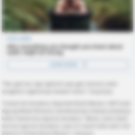
“Aku gak tau lagi ngikutin apa gak, karena udah
sengebut-ngebutnya bawak motor,” lanjutnya.
Terkait hal tersebut, Kapolsek Bukit Bestari, AKP Anak
Agung Made Winarta membenarkan bahwa pihaknya
telah menerima laporan tersebut. “Benar, kami telah
terima laporan tersebut, saat ini masih lidik oleh Unit
Reskrim Polsek Bukit Bestari,” katanya.