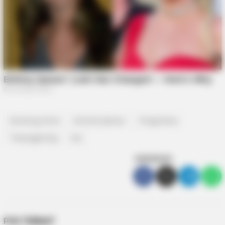
Ditodong Pistol
Kriminal Jalanan
Pengendara
Tanjungpinang
top
SEBARKAN
POS TERKAIT