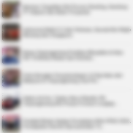
Karimun Targetkan Nol Persen Stunting, Gandeng
PT Saipem dan Kader Posyandu
Indonesia Kalah 0-3 dari Vietnam, Garuda Kini Wajib
Menang atas Singapura
Bulog Tanjungpinang Pastikan Minyakita di Atas
HET di Bintan Bukan dari Distribu…
Polisi Bongkar Penyelundupan 2,9 Kg Sabu dari
Malaysia di Tanjungpinang, Dua Pel…
Hakim Ad Hoc Tipikor Baru Dilantik, PN
Tanjungpinang Kini Punya Formasi Lengkap …
Pemkab Bintan Ajukan Perubahan KUA-PPAS 2026,
Pendapatan Daerah Diproyeksikan Te…