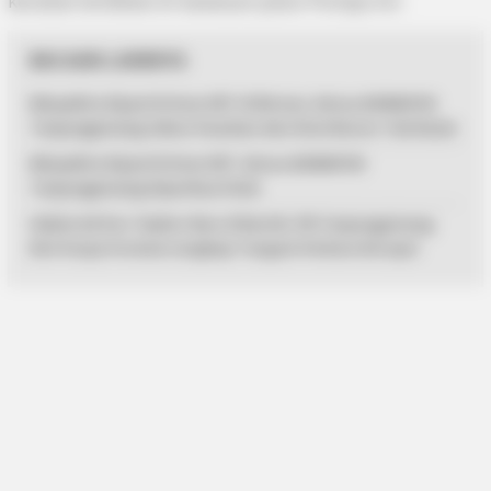
kerabat terdekat di kawasan Jalan Pompa Air.
BACAAN LAINNYA
MinyaKita Dijual di Atas HET di Bintan, Ketua ADIBAPOK
Tanjungpinang Sebut Pasokan dari Distributor Tak Resmi
MinyaKita Dijual di Atas HET, Ketua ADIBAPOK
Tanjungpinang Diperiksa Polisi
Hakim Ad Hoc Tipikor Baru Dilantik, PN Tanjungpinang
Kini Punya Formasi Lengkap Tangani Perkara Korupsi