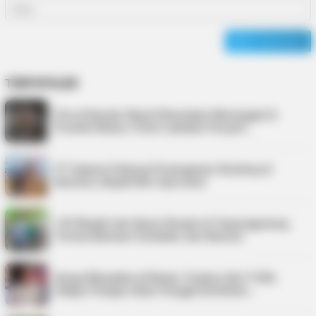
TERPOPULER
Pria di Kundur Barat Ditemukan Meninggal di
Pondok Kebun, Polisi Lakukan Penyeli…
PT Saipem Dukung Penanganan Stunting di
Karimun, Bupati Beri Apresiasi
125 Mualaf dan Kaum Dhuafa di Tanjungpinang
Terima Bantuan Sembako dari Baznas
Harga Minyakita di Bintan Tembus Rp17.500,
Satgas Pangan Akan Panggil Distributo…