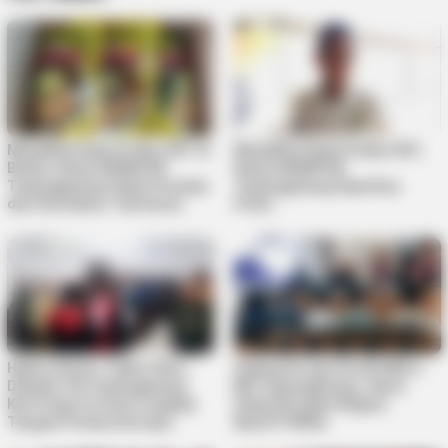
MinyaKita Dijual di Atas HET di
MinyaKita Dijual di Atas HET,
Bintan, Ketua ADIBAPOK
Ketua ADIBAPOK
Tanjungpinang Sebut Pasokan
Tanjungpinang Diperiksa
dari Distributor Tak Resmi
Polisi
Hakim Ad Hoc Tipikor Baru
Sidang Korupsi Kredit Mikro
Dilantik, PN Tanjungpinang
BRI Tanjungpinang, Jaksa
Kini Punya Formasi Lengkap
Sebut Kerugian Negara
Tangani Perkara Korupsi
Rp4,077 Miliar