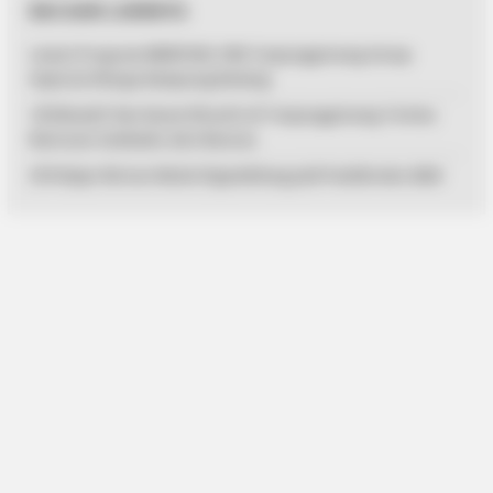
BACAAN LAINNYA
Lewat Program MENYISIR, PKK Tanjungpinang Serap
Aspirasi Warga Kampung Bulang
125 Mualaf dan Kaum Dhuafa di Tanjungpinang Terima
Bantuan Sembako dari Baznas
33 Pelajar Bintan Mulai Digembleng Jadi Paskibraka 2026