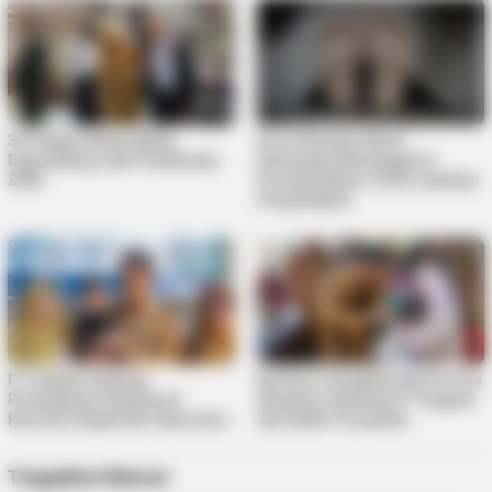
33 Pelajar Bintan Mulai
Pria di Kundur Barat
Digembleng Jadi Paskibraka
Ditemukan Meninggal di
2026
Pondok Kebun, Polisi Lakukan
Penyelidikan
PT Saipem Dukung
Karimun Targetkan Nol Persen
Penanganan Stunting di
Stunting, Gandeng PT Saipem
Karimun, Bupati Beri Apresiasi
dan Kader Posyandu
Tinggalkan Balasan