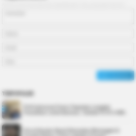
Alamat email Anda tidak akan dipublikasikan.
Ruas yang wajib ditandai
*
TERPOPULER
PLN Indonesia Power Paparkan Langkah
Pemulihan Listrik Karimun, Tambah PLTD 6 MW…
Pria di Kundur Barat Ditemukan Meninggal di