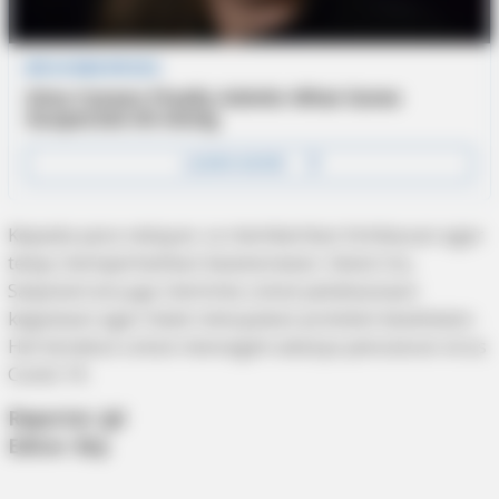
Kepada para nelayan, ia memberikan himbauan agar
tetap memperhatikan keselamatan. Selain itu,
Satpolairud juga meminta untuk pelaksanaan
kegiataan agar tidak melupakan protokol kesehatan.
Hal tersebut untuk mencegah adanya penularan virus
Covid-19.
Reporter: Jpl
Editor: Brp