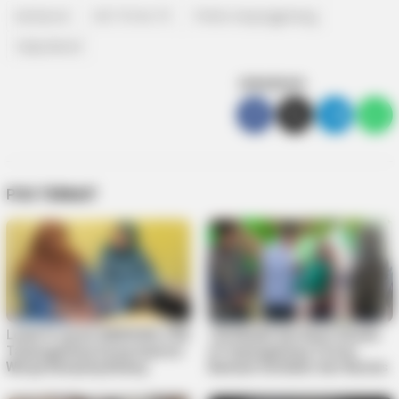
bentan.id
HUT RI Ke 75
Polres tanjungpinang
Satpolairud
SEBARKAN
POS TERKAIT
Lewat Program MENYISIR, PKK
125 Mualaf dan Kaum Dhuafa
Tanjungpinang Serap Aspirasi
di Tanjungpinang Terima
Warga Kampung Bulang
Bantuan Sembako dari Baznas