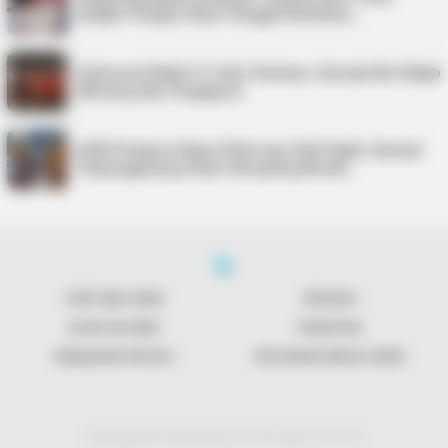
Satgas Pangan Akan Panggil Distributo…
Indonesia Kalah 0-3 dari Vietnam, Garuda Kini Wajib
Menang atas Singapura
ASN Pemprov Kepri Didorong Taat Pajak, Samsat
Tanjungpinang Gelar Sweeping Kenda…
TENTANG KAMI
REDAKSI
KONTAK KAMI
PENAFIAN
KEBIJAKAN PRIVASI
PEDOMAN MEDIA SIBER
Copyright @ 2026 Bentancoid All right reserved