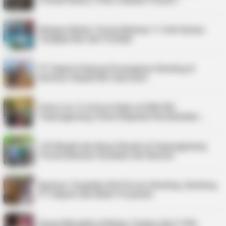
Pondok Kebun, Polisi Lakukan Penyeli…
Nelayan Bintan Terima Bantuan 11 Unit Sarana
Tangkap Ikan dari Pemkab
PT Saipem Dukung Penanganan Stunting di
Karimun, Bupati Beri Apresiasi
Police Go To School Hadir di SDN 006
Tanjungpinang, Siswa Diajarkan Keselamatan …
125 Mualaf dan Kaum Dhuafa di Tanjungpinang
Terima Bantuan Sembako dari Baznas
Karimun Targetkan Nol Persen Stunting, Gandeng
PT Saipem dan Kader Posyandu
Harga Minyakita di Bintan Tembus Rp17.500,