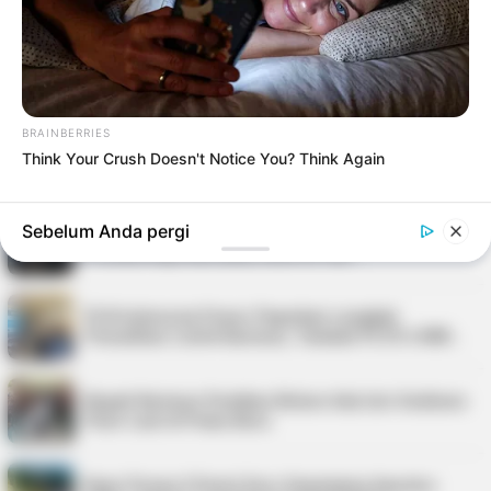
Kalah Adu Penalti dari Fulham
Manchester United Menang Tipis 1-0 atas
Fulham di Craven Cottage
BRAINBERRIES
Think Your Crush Doesn't Notice You? Think Again
TERPOPULER
Sebelum Anda pergi
Virgoun, Fauzana, dan Aprilian Bakal Meriahkan
Festival Kopi Merdeka 2026 di Tan…
PLN Indonesia Power Paparkan Langkah
Pemulihan Listrik Karimun, Tambah PLTD 6 MW…
Bupati Karimun Pastikan Belum Ada Izin Sedimen
Pasir Laut di Pulau Buru
Kepri Punya 9 Event Seru Sepanjang Agustus