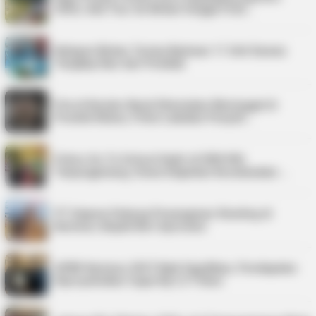
2026, Ada Tour de Bintan hingga Festi…
Nelayan Bintan Terima Bantuan 11 Unit Sarana
Tangkap Ikan dari Pemkab
Pria di Kundur Barat Ditemukan Meninggal di
Pondok Kebun, Polisi Lakukan Penyeli…
Police Go To School Hadir di SDN 006
Tanjungpinang, Siswa Diajarkan Keselamatan …
PT Saipem Dukung Penanganan Stunting di
Karimun, Bupati Beri Apresiasi
APBD Karimun 2027 Naik Signifikan, Pendapatan
Diproyeksikan Capai Rp1,4 Triliun