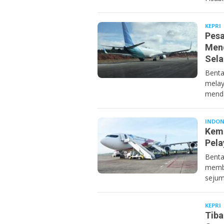
KEPRI
Pesa
Mend
Sel
Benta
melay
menda
INDON
Keme
Pela
Benta
membe
sejum
KEPRI
B
Tiba