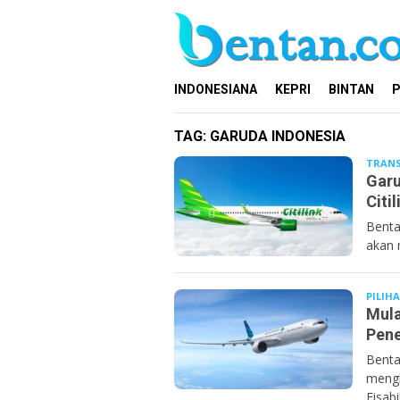
Loncat
ke
konten
INDONESIANA
KEPRI
BINTAN
P
TAG:
GARUDA INDONESIA
TRANS
Garu
Citi
Benta
akan 
PILIH
Mula
Pene
Benta
mengh
Fisabi