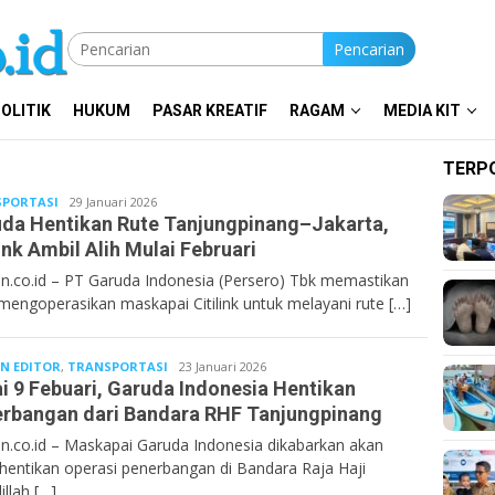
Pencarian
OLITIK
HUKUM
PASAR KREATIF
RAGAM
MEDIA KIT
TERP
PORTASI
Bentancoid
29 Januari 2026
da Hentikan Rute Tanjungpinang–Jakarta,
link Ambil Alih Mulai Februari
n.co.id – PT Garuda Indonesia (Persero) Tbk memastikan
mengoperasikan maskapai Citilink untuk melayani rute […]
AN EDITOR
,
TRANSPORTASI
Bentan.co.id
23 Januari 2026
i 9 Febuari, Garuda Indonesia Hentikan
rbangan dari Bandara RHF Tanjungpinang
n.co.id – Maskapai Garuda Indonesia dikabarkan akan
entikan operasi penerbangan di Bandara Raja Haji
lillah […]