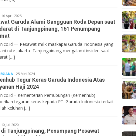
Bentancoid
16 April 2025
wat Garuda Alami Gangguan Roda Depan saat
arat di Tanjungpinang, 161 Penumpang
amat
n.co.id — Pesawat milik maskapai Garuda Indonesia yang
ani rute Jakarta–Tanjungpinang mengalami insiden saat
rat […]
ESIANA
Bentan.co.id
25 Mei 2024
nhub Tegur Keras Garuda Indonesia Atas
yanan Haji 2024
n.co.id – Kementerian Perhubungan (Kemenhub)
rikan teguran keras kepada PT. Garuda Indonesia terkait
lah keluhan […]
entan.co.id
10 Juli 2020
 di Tanjungpinang, Penumpang Pesawat