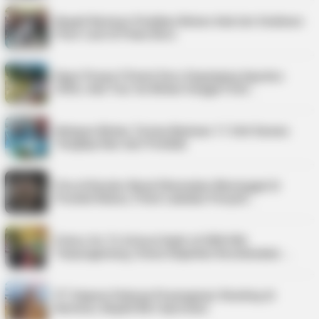
Bupati Karimun Pastikan Belum Ada Izin Sedimen
Pasir Laut di Pulau Buru
Kepri Punya 9 Event Seru Sepanjang Agustus
2026, Ada Tour de Bintan hingga Festi…
Nelayan Bintan Terima Bantuan 11 Unit Sarana
Tangkap Ikan dari Pemkab
Pria di Kundur Barat Ditemukan Meninggal di
Pondok Kebun, Polisi Lakukan Penyeli…
Police Go To School Hadir di SDN 006
Tanjungpinang, Siswa Diajarkan Keselamatan …
PT Saipem Dukung Penanganan Stunting di
Karimun, Bupati Beri Apresiasi