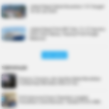
Jadwal Kapal Sabuk Nusantara 110 Tanggal
18-28 Juli 2025
Jadwal Kapal Pelni KM Tidar 13–27 Agustus
2025, Rute Kijang, Tanjung Priok hingga
Makassar
Lihat Lainnya
TERPOPULER
Virgoun, Fauzana, dan Aprilian Bakal Meriahkan
Festival Kopi Merdeka 2026 di Tan…
PLN Indonesia Power Paparkan Langkah
Pemulihan Listrik Karimun, Tambah PLTD 6 MW…