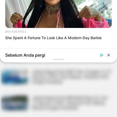
16 Februari 2026
Jadwal Kapal Pelni KM Tidar Tanggal 27
Agustus hingga 10 September 2025
BRAINBERRIES
She Spent A Fortune To Look Like A Modern-Day Barbie
Jadwal Kapal KM Sabuk Nusantara 110
Periode 13–24 Agustus 2025
Sebelum Anda pergi
Jadwal Kapal Pelni KM Tidar Tanggal 12-27
Agustus 2025, Rute Kijang, Tanjung Priok
hingga Surabaya
Jadwal Kapal Pelni KM Bukit Raya 25 Juli –
13 Agustus 2025, Tanjung Priok, Kijang,
Natuna hingga Pontianak