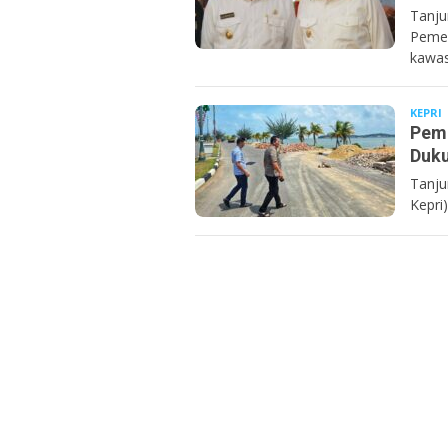
Tanju
Pemer
kawa
KEPRI
Pemp
Duku
Tanju
Kepri