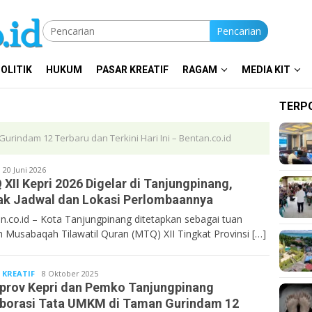
Pencarian
OLITIK
HUKUM
PASAR KREATIF
RAGAM
MEDIA KIT
TERP
rindam 12 Terbaru dan Terkini Hari Ini – Bentan.co.id
Bentancoid
20 Juni 2026
XII Kepri 2026 Digelar di Tanjungpinang,
k Jadwal dan Lokasi Perlombaannya
n.co.id – Kota Tanjungpinang ditetapkan sebagai tuan
 Musabaqah Tilawatil Quran (MTQ) XII Tingkat Provinsi […]
 KREATIF
Bentancoid
8 Oktober 2025
rov Kepri dan Pemko Tanjungpinang
borasi Tata UMKM di Taman Gurindam 12