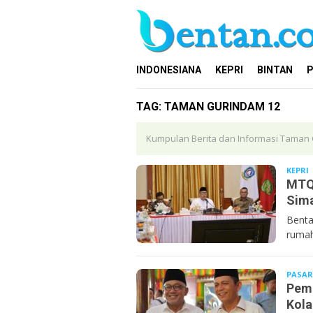
Loncat
ke
konten
INDONESIANA
KEPRI
BINTAN
P
TAG:
TAMAN GURINDAM 12
Kumpulan Berita dan Informasi Taman Gu
KEPRI
MTQ 
Sima
Benta
rumah
PASAR
Pemp
Kola