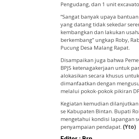
Pengudang, dan 1 unit excavator
“Sangat banyak upaya bantuan 
yang datang tidak sekedar ser
kembangkan dan lakukan usah
berkembang” ungkap Roby, Rab
Pucung Desa Malang Rapat.
Disampaikan juga bahwa Pemer
BPJS ketenagakerjaan untuk par
alokasikan secara khusus untu
dimanfaatkan dengan mengusul
melalui pokok-pokok pikiran D
Kegiatan kemudian dilanjutka
se Kabupaten Bintan. Bupati Ro
mengetahui kondisi lapangan s
penyampaian pendapat.
(Yto)
Editor : Brp