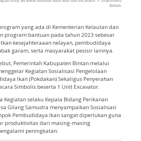
pati Roby Serahkan Bantuan Bibit Ikan dan Excavator. F. Diskominfo
Bintan.
program yang ada di Kementerian Kelautan dan
rkan program bantuan pada tahun 2023 sebesar
katkan kesejahteraaan nelayan, pembudidaya
bak garam, serta masyarakat pesisir lainnya.
ebut, Pemerintah Kabupaten Bintan melalui
enggelar Kegiatan Sosialisasi Pengelolaan
idaya Ikan (Pokdakan) Sekaligus Penyerahan
cara Simbolis beserta 1 Unit Excavator.
a Kegiatan selaku Kepala Bidang Perikanan
isa Gilang Samudra menyampaikan Sosialisasi
ompok Pembudidaya Ikan sangat diperlukan guna
r produktivitas dari masing-masing
mengalami peningkatan.