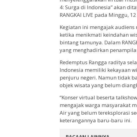
4: Surga di Indonesia” akan di
RANGKAI LIVE pada Minggu, 12 J
Kegiatan ini mengajak audiens
ketika menikmati keindahan wi
bintang tamunya. Dalam RANGKAI
yang menghadirkan penampilan d
Redemptus Rangga raditya sel
Indonesia memiliki kekayaan wi
penjuru negeri. Namun tidak 
objek wisata yang belum diang
“Konser virtual beserta talksho
mengajak warga masyarakat me
Air yang belum tereksplorasi s
keterangannya baru-baru ini.
BACAAN LAINNYA