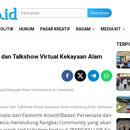
Pencarian
OLITIK
HUKUM
PASAR KREATIF
RAGAM
MEDIA KIT
TERP
dan Talkshow Virtual Kekayaan Alam
al Kekayaan Alam Indonesia.(Foto Istimewa)
nser dan Talkshow Virtual Kekayaan Alam Indonesia.(Foto Istimewa)
isata dan Ekonomi Kreatif/Badan Pariwisata dan
onesia mendukung Rangkai Community yang akan
 event and talkshow bertajuk “RANGKAI LIVE Ep.