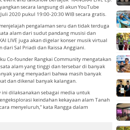
tayangkan secara langsung di akun YouTube
uli 2020 pukul 19:00-20:30 WIB secara gratis.
 menjelajah pengalaman seru dan tidak terduga
sata alam dari sudut pandang musisi dan
 LIVE juga akan digelar konser musik virtual
ari Sal Priadi dan Raissa Anggiani.
aku Co-founder Rangkai Community mengatakan
sata alam yang tinggi dan tersebar di banyak
banyak yang menyadari bahwa masih banyak
kat dan dikenal banyak kalangan.
w ini dilaksanakan sebagai media untuk
ngeksplorasi keindahan kekayaan alam Tanah
ecara menyeluruh,” kata Rangga dalam