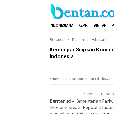
Loncat
ke
konten
INDONESIANA
KEPRI
BINTAN
P
Beranda
Ragam
Hiburan
Kemenpar Siapkan Konser 
Indonesia
Kemenpar Siapkan Konser dan Talkshow Virtu
Kemenpar Siapkan Ko
Bentan.id –
Kementerian Pariw
Ekonomi Kreatif Republik Ind
menyelenggarakan virtual music