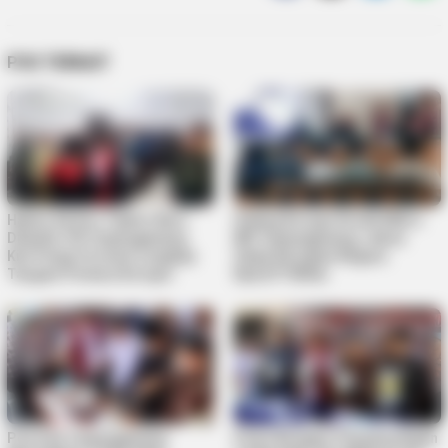
POS TERKAIT
Hakim Ad Hoc Tipikor Baru
Sidang Korupsi Kredit Mikro
Dilantik, PN Tanjungpinang
BRI Tanjungpinang, Jaksa
Kini Punya Formasi Lengkap
Sebut Kerugian Negara
Tangani Perkara Korupsi
Rp4,077 Miliar
Polresta Tanjungpinang
Polisi Bongkar Penyelundupan