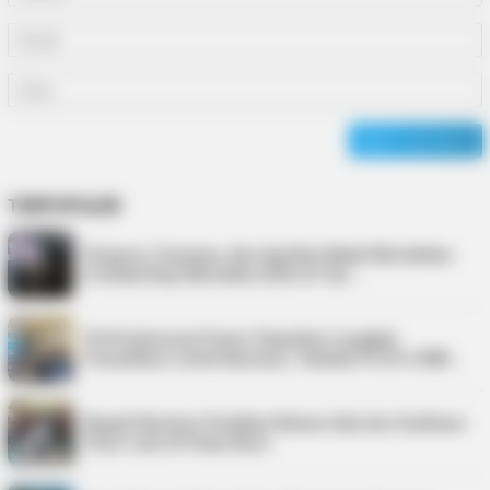
TERPOPULER
Virgoun, Fauzana, dan Aprilian Bakal Meriahkan
Festival Kopi Merdeka 2026 di Tan…
PLN Indonesia Power Paparkan Langkah
Pemulihan Listrik Karimun, Tambah PLTD 6 MW…
Bupati Karimun Pastikan Belum Ada Izin Sedimen
Pasir Laut di Pulau Buru