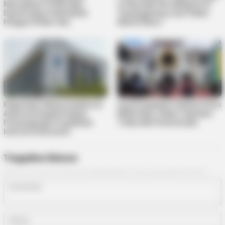
Musnahkan 2,9 Kg Sabu,
2,9 Kg Sabu dari Malaysia di
Diperkirakan Selamatkan
Tanjungpinang, Dua Pelaku
Hingga 24 Ribu Jiwa
Masih Diburu
Kejati Kepri Minta Inspektorat
Soal Pengadaan Pakaian Dinas
Audit Investigatif Dugaan
BKAD Kepri, Kejati Tegaskan
Penyimpangan Pengadaan
Tidak Ada Pemeriksaan
Internet Diskominfo
Tinggalkan Balasan
Alamat email Anda tidak akan dipublikasikan.
Ruas yang wajib ditandai
*