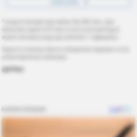
“Uang di dompet ada sekitar Rp 400 ribu, tapi
dokumen seperti KTP dan surat-surat penting di
dalam dompet yang saya pikirkan,” ungkapnya.
Sejauh ini korban belum melaporkan kejadian ini ke
pihak kepolisian setempat.
(Jpl/Brp)