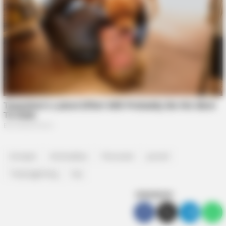
Dompet
Kriminalitas
Pencurian
ponsel
Tanjungpinang
top
SEBARKAN