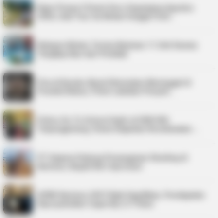
Kepri Punya 9 Event Seru Sepanjang Agustus
2026, Ada Tour de Bintan hingga Festi…
Nelayan Bintan Terima Bantuan 11 Unit Sarana
Tangkap Ikan dari Pemkab
Pria di Kundur Barat Ditemukan Meninggal di
Pondok Kebun, Polisi Lakukan Penyeli…
Police Go To School Hadir di SDN 006
Tanjungpinang, Siswa Diajarkan Keselamatan …
PT Saipem Dukung Penanganan Stunting di
Karimun, Bupati Beri Apresiasi
APBD Karimun 2027 Naik Signifikan, Pendapatan
Diproyeksikan Capai Rp1,4 Triliun