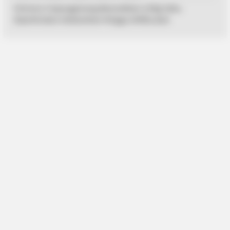
Polresta Tanjungpinang Musnahkan 2,9 Kg Sabu,
Diperkirakan Selamatkan Hingga 24 Ribu Jiwa