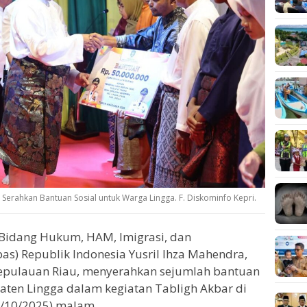
erahkan Bantuan Sosial untuk Warga Lingga. F. Diskominfo Kepri.
Bidang Hukum, HAM, Imigrasi, dan
) Republik Indonesia Yusril Ihza Mahendra,
Kepulauan Riau, menyerahkan sejumlah bantuan
aten Lingga dalam kegiatan Tabligh Akbar di
7/10/2025) malam.