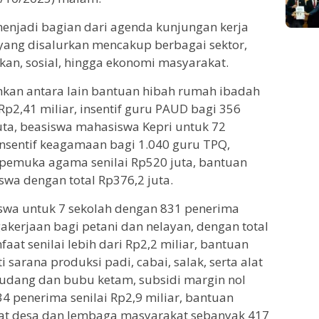
enjadi bagian dari agenda kunjungan kerja
 yang disalurkan mencakup berbagai sektor,
kan, sosial, hingga ekonomi masyarakat.
kan antara lain bantuan hibah rumah ibadah
Rp2,41 miliar, insentif guru PAUD bagi 356
uta, beasiswa mahasiswa Kepri untuk 72
 insentif keagamaan bagi 1.040 guru TPQ,
pemuka agama senilai Rp520 juta, bantuan
swa dengan total Rp376,2 juta.
siswa untuk 7 sekolah dengan 831 penerima
gakerjaan bagi petani dan nelayan, dengan total
aat senilai lebih dari Rp2,2 miliar, bantuan
 sarana produksi padi, cabai, salak, serta alat
 udang dan bubu ketam, subsidi margin nol
 penerima senilai Rp2,9 miliar, bantuan
at desa dan lembaga masyarakat sebanyak 417