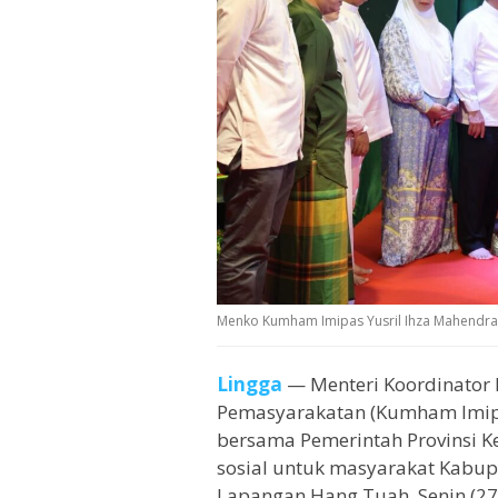
Menko Kumham Imipas Yusril Ihza Mahendra S
Lingga
— Menteri Koordinator 
Pemasyarakatan (Kumham Imipas
bersama Pemerintah Provinsi 
sosial untuk masyarakat Kabup
Lapangan Hang Tuah, Senin (2