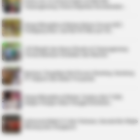
Police Go To School Hadir di SDN 006
Tanjungpinang, Siswa Diajarkan Keselamatan …
Harga Minyakita di Bintan Belum Sesuai HET,
Pedagang Akui Jual Rp195 Ribu per Du…
125 Mualaf dan Kaum Dhuafa di Tanjungpinang
Terima Bantuan Sembako dari Baznas
Karimun Targetkan Nol Persen Stunting, Gandeng
PT Saipem dan Kader Posyandu
Harga Minyakita di Bintan Tembus Rp17.500,
Satgas Pangan Akan Panggil Distributo…
Indonesia Kalah 0-3 dari Vietnam, Garuda Kini Wajib
Menang atas Singapura