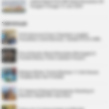
Jadwal Kapal Pelni KM Sabuk Nusantara 48
Tanggal 5 hingga 15 Juni 2025
TERPOPULER
PLN Indonesia Power Paparkan Langkah
Pemulihan Listrik Karimun, Tambah PLTD 6 MW…
Pria di Kundur Barat Ditemukan Meninggal di
Pondok Kebun, Polisi Lakukan Penyeli…
Nelayan Bintan Terima Bantuan 11 Unit Sarana
Tangkap Ikan dari Pemkab
PT Saipem Dukung Penanganan Stunting di
Karimun, Bupati Beri Apresiasi