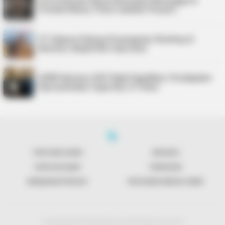
Pria di Kundur Barat Ditemukan Meninggal di
Pondok Kebun, Polisi Lakukan Penyeli…
PT Saipem Dukung Penanganan Stunting di
Karimun, Bupati Beri Apresiasi
APBD Karimun 2027 Naik Signifikan, Pendapatan
Diproyeksikan Capai Rp1,4 Triliun
TENTANG KAMI
REDAKSI
KONTAK KAMI
PENAFIAN
KEBIJAKAN PRIVASI
PEDOMAN MEDIA SIBER
Copyright @ 2026 Bentancoid All right reserved