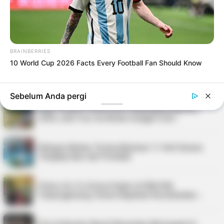
Dugaan Penyimpangan Pengadaan …
Bupati Karimun Pastikan Belum Ada Izin Sedimen
Pasir Laut di Pulau Buru
BRAINBERRIES
10 World Cup 2026 Facts Every Football Fan Should Know
PLN Indonesia Power Paparkan Langkah
Pemulihan Listrik Karimun, Tambah PLTD 6 MW…
Sebelum Anda pergi
Kepri Punya 9 Event Seru Sepanjang Agustus
2026, Ada Tour de Bintan hingga Festi…
Nelayan Bintan Terima Bantuan 11 Unit Sarana
Tangkap Ikan dari Pemkab
Police Go To School Hadir di SDN 006
Tanjungpinang, Siswa Diajarkan Keselamatan …