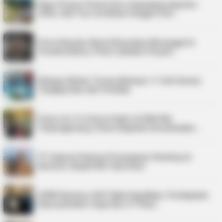
Kepri Punya 9 Event Seru Sepanjang Agustus
2026, Ada Tour de Bintan hingga Festi…
Pria di Kundur Barat Ditemukan Meninggal di
Pondok Kebun, Polisi Lakukan Penyeli…
Nelayan Bintan Terima Bantuan 11 Unit Sarana
Tangkap Ikan dari Pemkab
Police Go To School Hadir di SDN 006
Tanjungpinang, Siswa Diajarkan Keselamatan …
PT Saipem Dukung Penanganan Stunting di
Karimun, Bupati Beri Apresiasi
APBD Karimun 2027 Naik Signifikan, Pendapatan
Diproyeksikan Capai Rp1,4 Triliun