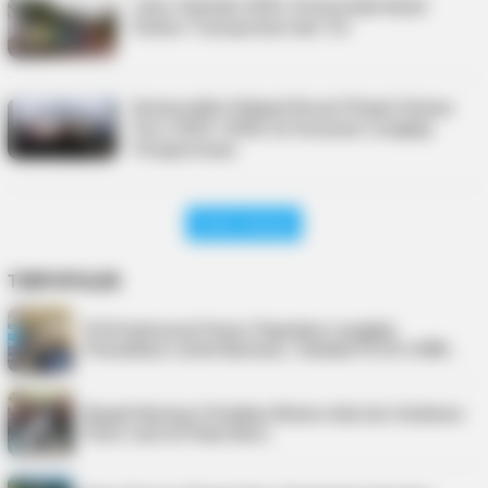
Libur Sekolah 2025, Pemerintah Kasih
Diskon Transportasi dan Tol
Komaruddin Hidayat Resmi Pimpin Dewan
Pers 2025–2028, Ini Susunan Lengkap
Pengurusnya
Lihat Lainnya
TERPOPULER
PLN Indonesia Power Paparkan Langkah
Pemulihan Listrik Karimun, Tambah PLTD 6 MW…
Bupati Karimun Pastikan Belum Ada Izin Sedimen
Pasir Laut di Pulau Buru