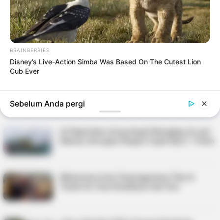
Ini, Cek Waktunya
Lomba 17 Agustus, Bukan Sekadar Seru-
seruan, Ternyata Begini Maknanya
BRAINBERRIES
Disney’s Live-Action Simba Was Based On The Cutest Lion
Cub Ever
Disindir dan Diancam di Instagram, Begini
Respons Kalem Justin Hubner
Sebelum Anda pergi
62 Kapal Ikan Asing Ilegal Ditangkap di Laut
Natuna, Kerugian Negara Capai Rp2,1 Triliun
Mahasiswa Asal Tanjungpinang Tiba di
Tanah Air Usai Dievakuasi dari Iran