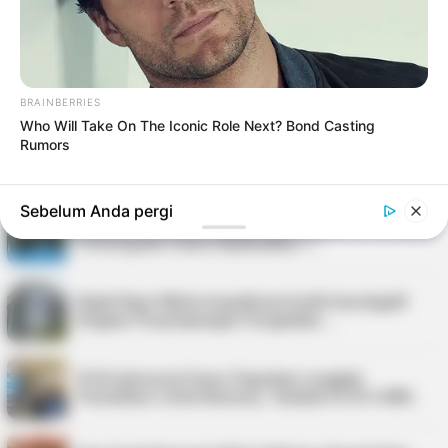
Festival Kopi Merdeka 2026 di Tan…
Kejati Kepri Masih Dalami Dugaan Penyimpangan
Honorarium BKAD, Sudah Periksa 38 …
BRAINBERRIES
Who Will Take On The Iconic Role Next? Bond Casting
Rumors
Soal Pengadaan Pakaian Dinas BKAD Kepri, Kejati
Tegaskan Tidak Ada Pemeriksaan
Sebelum Anda pergi
Pilkades Serentak Bintan 2026 Digelar di 14 Desa,
Pemungutan Suara Dijadwalkan 1…
Kejati Kepri Minta Inspektorat Audit Investigatif
Dugaan Penyimpangan Pengadaan …
PLN Indonesia Power Paparkan Langkah
Pemulihan Listrik Karimun, Tambah PLTD 6 MW…