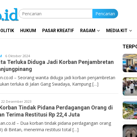
Pencarian
OLITIK
HUKUM
PASAR KREATIF
RAGAM
MEDIA KIT
TERP
M
Bentancoid
6 Oktober 2024
ta Terluka Diduga Jadi Korban Penjambretan
anjungpinang
n.co.id – Seorang wanita diduga jadi korban penjambretan
ukan terluka di Jalan Gang Swadaya, Kampung […]
entan.co.id
22 Desember 2023
Korban Tindak Pidana Perdagangan Orang di
an Terima Restitusi Rp 22,4 Juta
n.co.id – Dua korban tindak pidana perdagangan orang
) di Bintan, menerima restitusi total […]