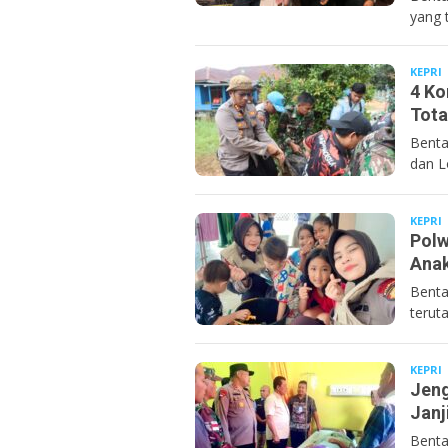
yang 
KEPRI
B
4 Ko
Tota
Benta
dan L
KEPRI
B
Polw
Anak
Benta
terut
KEPRI
B
Jeng
Janj
Benta