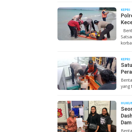
KEPRI
B
Polr
Kece
Benta
Satsa
korba
KEPRI
B
Satu
Pera
Benta
yang 
HUKU
Seor
Dash
Dam
Benta