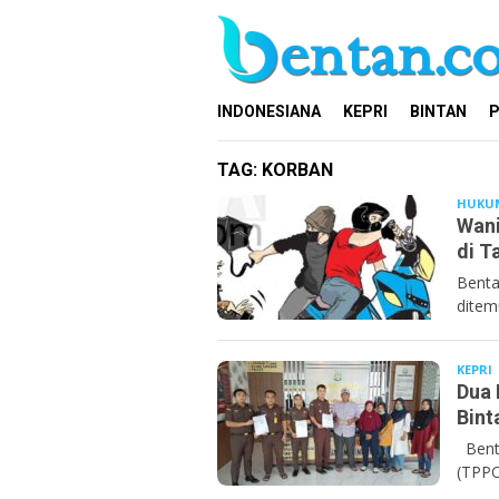
Loncat
ke
konten
INDONESIANA
KEPRI
BINTAN
P
TAG:
KORBAN
HUKU
Wani
di T
Benta
ditem
KEPRI
B
Dua 
Bint
Benta
(TPPO