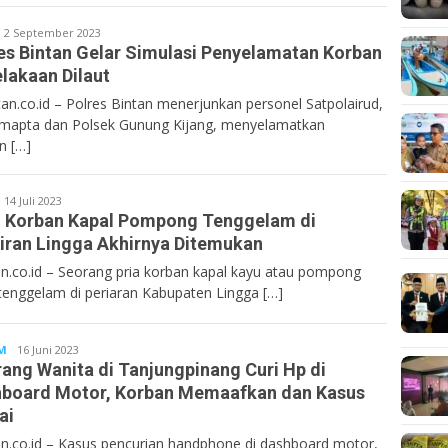
entan.co.id
2 September 2023
es Bintan Gelar Simulasi Penyelamatan Korban
lakaan Dilaut
n.co.id – Polres Bintan menerjunkan personel Satpolairud,
mapta dan Polsek Gunung Kijang, menyelamatkan
n […]
entan.co.id
14 Juli 2023
 Korban Kapal Pompong Tenggelam di
iran Lingga Akhirnya Ditemukan
n.co.id – Seorang pria korban kapal kayu atau pompong
tenggelam di periaran Kabupaten Lingga […]
M
Bentan.co.id
16 Juni 2023
ang Wanita di Tanjungpinang Curi Hp di
board Motor, Korban Memaafkan dan Kasus
ai
n.co.id – Kasus pencurian handphone di dashboard motor,