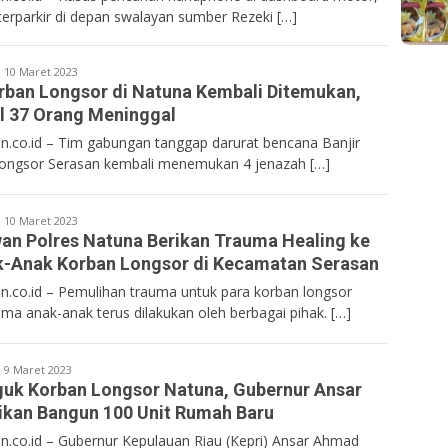
terparkir di depan swalayan sumber Rezeki […]
entan.co.id
10 Maret 2023
rban Longsor di Natuna Kembali Ditemukan,
l 37 Orang Meninggal
n.co.id – Tim gabungan tanggap darurat bencana Banjir
ongsor Serasan kembali menemukan 4 jenazah […]
entan.co.id
10 Maret 2023
an Polres Natuna Berikan Trauma Healing ke
-Anak Korban Longsor di Kecamatan Serasan
n.co.id – Pemulihan trauma untuk para korban longsor
ama anak-anak terus dilakukan oleh berbagai pihak. […]
entan.co.id
9 Maret 2023
uk Korban Longsor Natuna, Gubernur Ansar
ikan Bangun 100 Unit Rumah Baru
n.co.id – Gubernur Kepulauan Riau (Kepri) Ansar Ahmad