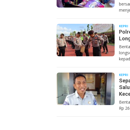
bersa
menje
KEPRI
B
Polr
Long
Benta
longs
kepad
KEPRI
B
Sepa
Salu
Kec
Benta
Rp 26