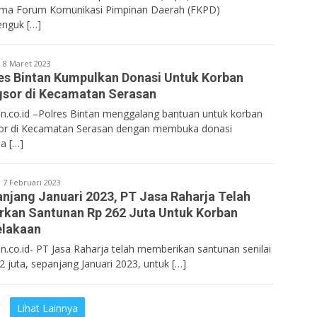
ma Forum Komunikasi Pimpinan Daerah (FKPD)
nguk […]
entan.co.id
8 Maret 2023
es Bintan Kumpulkan Donasi Untuk Korban
sor di Kecamatan Serasan
n.co.id –Polres Bintan menggalang bantuan untuk korban
or di Kecamatan Serasan dengan membuka donasi
a […]
entan.co.id
7 Februari 2023
njang Januari 2023, PT Jasa Raharja Telah
rkan Santunan Rp 262 Juta Untuk Korban
elakaan
n.co.id- PT Jasa Raharja telah memberikan santunan senilai
2 juta, sepanjang Januari 2023, untuk […]
Lihat Lainnya