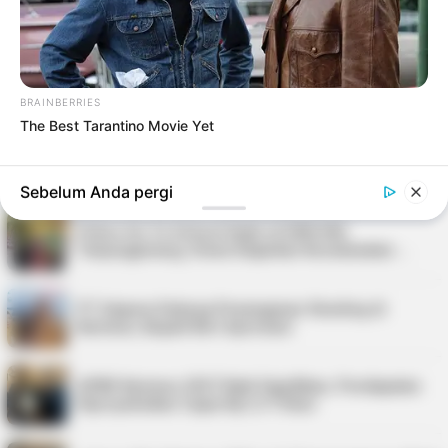
Kepri Punya 9 Event Seru Sepanjang Agustus
2026, Ada Tour de Bintan hingga Festi…
Nelayan Bintan Terima Bantuan 11 Unit Sarana
Tangkap Ikan dari Pemkab
BRAINBERRIES
The Best Tarantino Movie Yet
Pria di Kundur Barat Ditemukan Meninggal di
Pondok Kebun, Polisi Lakukan Penyeli…
Sebelum Anda pergi
Police Go To School Hadir di SDN 006
Tanjungpinang, Siswa Diajarkan Keselamatan …
PT Saipem Dukung Penanganan Stunting di
Karimun, Bupati Beri Apresiasi
APBD Karimun 2027 Naik Signifikan, Pendapatan
Diproyeksikan Capai Rp1,4 Triliun