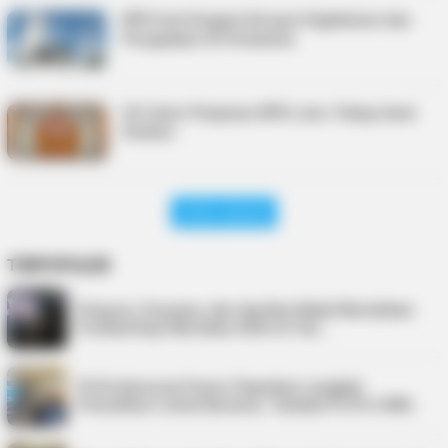
KPK Usut Dugaan Korupsi Digitalisasi dan
Pengadaan di Pertamina
20 Calon Pimpinan KPK Lolos Tahap Awal
Seleksi
Lihat Lainnya
TERPOPULER
Virgoun, Fauzana, dan Aprilian Bakal Meriahkan
Festival Kopi Merdeka 2026 di Tan…
PLN Indonesia Power Paparkan Langkah
Pemulihan Listrik Karimun, Tambah PLTD 6 MW…