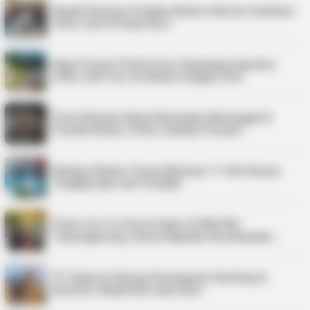
Bupati Karimun Pastikan Belum Ada Izin Sedimen
Pasir Laut di Pulau Buru
Kepri Punya 9 Event Seru Sepanjang Agustus
2026, Ada Tour de Bintan hingga Festi…
Pria di Kundur Barat Ditemukan Meninggal di
Pondok Kebun, Polisi Lakukan Penyeli…
Nelayan Bintan Terima Bantuan 11 Unit Sarana
Tangkap Ikan dari Pemkab
Police Go To School Hadir di SDN 006
Tanjungpinang, Siswa Diajarkan Keselamatan …
PT Saipem Dukung Penanganan Stunting di
Karimun, Bupati Beri Apresiasi