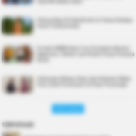
Siap Meriahkan Kepri
Patung Raja Ali Haji Berdiri di Taman Budaya
Dunia Turkmenistan
Produk UMKM Kepri Curi Perhatian Menteri
Bappenas, Olahan Laut Dinilai Punya Peluang
Besar
Hubungan Melayu Kepri dan Kelantan Makin
Erat Lewat Pertemuan di Pulau Penyengat
Lihat Lainnya
TERPOPULER