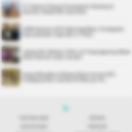
PT Saipem Dukung Penanganan Stunting di
Karimun, Bupati Beri Apresiasi
APBD Karimun 2027 Naik Signifikan, Pendapatan
Diproyeksikan Capai Rp1,4 Triliun
Jelang UKJ Oktober 2026, AJI Tanjungpinang Mulai
Kelas Intensif untuk Jurnalis
Harga Minyakita di Bintan Belum Sesuai HET,
Pedagang Akui Jual Rp195 Ribu per Du…
TENTANG KAMI
REDAKSI
KONTAK KAMI
PENAFIAN