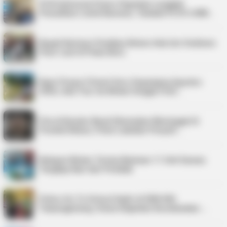
PLN Indonesia Power Paparkan Langkah
Pemulihan Listrik Karimun, Tambah PLTD 6 MW…
Bupati Karimun Pastikan Belum Ada Izin Sedimen
Pasir Laut di Pulau Buru
Kepri Punya 9 Event Seru Sepanjang Agustus
2026, Ada Tour de Bintan hingga Festi…
Pria di Kundur Barat Ditemukan Meninggal di
Pondok Kebun, Polisi Lakukan Penyeli…
Nelayan Bintan Terima Bantuan 11 Unit Sarana
Tangkap Ikan dari Pemkab
Police Go To School Hadir di SDN 006
Tanjungpinang, Siswa Diajarkan Keselamatan …