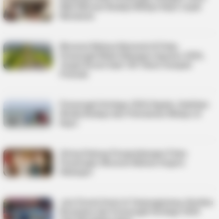
Nilai Warisan Budaya Melayu Kepri Layak
Mendunia
Museum Bahasa Nasional di Pulau
Penyengat Mulai Dibangun Agustus 2026,
Target Resmi Saat 100 Tahun Sumpah
Pemuda
Penyengat Heritage 2026 Digelar, Hadirkan
Wisata Budaya dan Pelestarian Melayu di
Kepri
Giring Dukung Pengembangan Pulau
Penyengat, Museum Bahasa Segera
Dibangun
Juni Penuh Event di Tanjungpinang, Kemilau
Nusantara dan Penyengat Heritage 2026