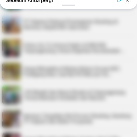
Sebelum Anda pergi
Tangkap Ikan dari Pemkab
PT Saipem Dukung Penanganan Stunting di
Karimun, Bupati Beri Apresiasi
Police Go To School Hadir di SDN 006
Tanjungpinang, Siswa Diajarkan Keselamatan …
Harga Minyakita di Bintan Belum Sesuai HET,
Pedagang Akui Jual Rp195 Ribu per Du…
125 Mualaf dan Kaum Dhuafa di Tanjungpinang
Terima Bantuan Sembako dari Baznas
Karimun Targetkan Nol Persen Stunting, Gandeng
PT Saipem dan Kader Posyandu