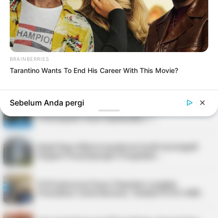
Festival Kopi Merdeka 2026 di Tan…
Kejati Kepri Masih Dalami Dugaan Penyimpangan
Honorarium BKAD, Sudah Periksa 38 …
BRAINBERRIES
Tarantino Wants To End His Career With This Movie?
Soal Pengadaan Pakaian Dinas BKAD Kepri, Kejati
Tegaskan Tidak Ada Pemeriksaan
Sebelum Anda pergi
Pilkades Serentak Bintan 2026 Digelar di 14 Desa,
Pemungutan Suara Dijadwalkan 1…
Kejati Kepri Minta Inspektorat Audit Investigatif
Dugaan Penyimpangan Pengadaan …
PLN Indonesia Power Paparkan Langkah
Pemulihan Listrik Karimun, Tambah PLTD 6 MW…