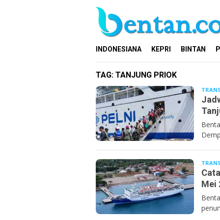
Loncat
ke
konten
INDONESIANA
KEPRI
BINTAN
P
TAG:
TANJUNG PRIOK
TRANS
Jadw
Tanj
Benta
Dempo
TRANS
Cata
Mei 
Benta
penum