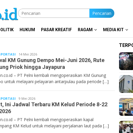
Pencarian
OLITIK
HUKUM
PASAR KREATIF
RAGAM
MEDIA KIT
TERP
PORTASI
Bentancoid
14 Mei 2026
al KM Gunung Dempo Mei-Juni 2026, Rute
ung Priok hingga Jayapura
n.co.id – PT Pelni kembali mengoperasikan KM Gunung
 untuk melayani pelayaran antarpulau pada periode […]
PORTASI
Bentancoid
9 Mei 2026
t, Ini Jadwal Terbaru KM Kelud Periode 8-22
2026
n.co.id – PT Pelni kembali mengoperasikan kapal
pang KM Kelud untuk melayani perjalanan laut pada […]