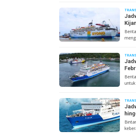
TRANS
Jadw
Kija
Benta
mengg
TRANS
Jadw
Febr
Benta
untuk
TRANS
Jadw
hing
Binta
keber