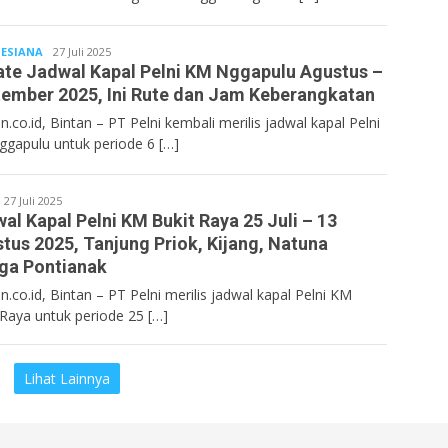
ESIANA
Bentancoid
27 Juli 2025
te Jadwal Kapal Pelni KM Nggapulu Agustus –
ember 2025, Ini Rute dan Jam Keberangkatan
.co.id, Bintan – PT Pelni kembali merilis jadwal kapal Pelni
gapulu untuk periode 6 […]
Bentancoid
27 Juli 2025
al Kapal Pelni KM Bukit Raya 25 Juli – 13
tus 2025, Tanjung Priok, Kijang, Natuna
ga Pontianak
n.co.id, Bintan – PT Pelni merilis jadwal kapal Pelni KM
 Raya untuk periode 25 […]
Lihat Lainnya