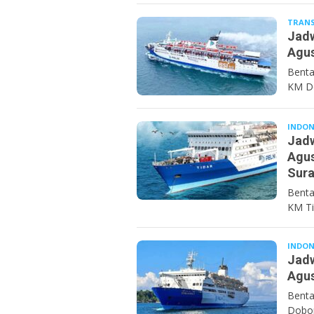
TRANS
Jadw
Agus
Benta
KM Do
INDON
Jadw
Agus
Sur
Benta
KM Ti
INDON
Jadw
Agus
Benta
Dobon