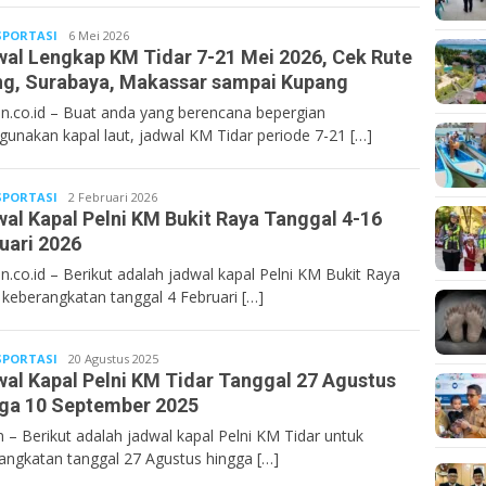
PORTASI
Bentancoid
6 Mei 2026
al Lengkap KM Tidar 7-21 Mei 2026, Cek Rute
ng, Surabaya, Makassar sampai Kupang
n.co.id – Buat anda yang berencana bepergian
unakan kapal laut, jadwal KM Tidar periode 7-21 […]
PORTASI
Bentancoid
2 Februari 2026
al Kapal Pelni KM Bukit Raya Tanggal 4-16
uari 2026
n.co.id – Berikut adalah jadwal kapal Pelni KM Bukit Raya
 keberangkatan tanggal 4 Februari […]
PORTASI
Bentancoid
20 Agustus 2025
al Kapal Pelni KM Tidar Tanggal 27 Agustus
ga 10 September 2025
n – Berikut adalah jadwal kapal Pelni KM Tidar untuk
angkatan tanggal 27 Agustus hingga […]