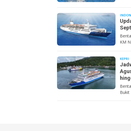
INDON
Upda
Sept
Bentan
KM Ng
KEPRI
Jadw
Agus
hing
Benta
Bukit