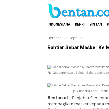
Loncat
ke
konten
INDONESIANA
KEPRI
BINTAN
P
Beranda
Kepri
Bahtiar Sebar Masker Ke M
Pjs. Gubenrur Kepri, Bahtiar Baharuddin ba
Pjs. Gubenrur Kepri, Baht
Bentan.id –
Penjabat Sementara
membagikan masker kepada masy