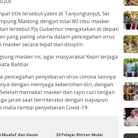
020).
t titik tersebut yakni di Tanjunglanjut, Sei
ampung Madong dengan total 80 ribu masker
tan tersebut Pjs Gubernur mengatakan di depan
an yang paling utama dalam pencegahan virus
masker secara tepat dan disiplin.
sung masker ini, agar masyarakat Kepri terjaga
kata Bahtiar.
ya pencegahan penyebaran virus corona lainnya
innya dengan memjaga kebersihan diri, dengan
Setelah memakai masker dan rajin cuci tangan
ga jarak saat berinteraksi dengan siapapun.
s mata ramtai penyebaran Covid-19.
5 Mualaf dan Kaum
33 Pelajar Bintan Mulai