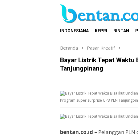
Loncat
ke
konten
INDONESIANA
KEPRI
BINTAN
P
Beranda
Pasar Kreatif
Bayar Listrik Tepat Waktu 
Tanjungpinang
Program super surprise UP3 PLN Tanjungpin
bentan.co.id –
Pelanggan PLN d