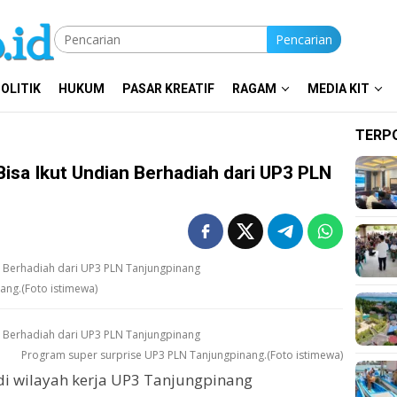
Pencarian
OLITIK
HUKUM
PASAR KREATIF
RAGAM
MEDIA KIT
TERP
Bisa Ikut Undian Berhadiah dari UP3 PLN
ang.(Foto istimewa)
Program super surprise UP3 PLN Tanjungpinang.(Foto istimewa)
i wilayah kerja UP3 Tanjungpinang