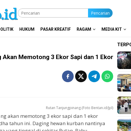
Pencarian
OLITIK
HUKUM
PASAR KREATIF
RAGAM
MEDIA KIT
TERP
g Akan Memotong 3 Ekor Sapi dan 1 Ekor
Rutan Tanjungpinang.(Foto Bentan.id/Jpl)
ng akan memotong 3 ekor sapi dan 1 ekor
dha tahun ini. Daging hewan kurban nantinya
a yang tinggal di sekitar Rutan, Rabu