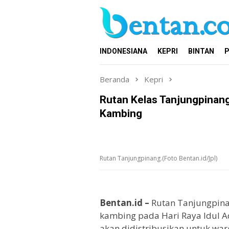
Loncat
ke
konten
INDONESIANA
KEPRI
BINTAN
P
Beranda
Kepri
Rutan Kelas Tanjungpinan
Kambing
Rutan Tanjungpinang.(Foto Bentan.id/Jpl)
Bentan.id –
Rutan Tanjungpina
kambing pada Hari Raya Idul A
akan didistribusikan untuk warg