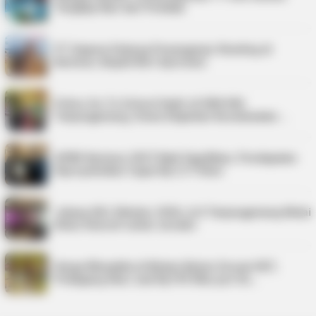
Tangkap Ikan dari Pemkab
PT Saipem Dukung Penanganan Stunting di
Karimun, Bupati Beri Apresiasi
Police Go To School Hadir di SDN 006
Tanjungpinang, Siswa Diajarkan Keselamatan …
APBD Karimun 2027 Naik Signifikan, Pendapatan
Diproyeksikan Capai Rp1,4 Triliun
Jelang UKJ Oktober 2026, AJI Tanjungpinang Mulai
Kelas Intensif untuk Jurnalis
Harga Minyakita di Bintan Belum Sesuai HET,
Pedagang Akui Jual Rp195 Ribu per Du…