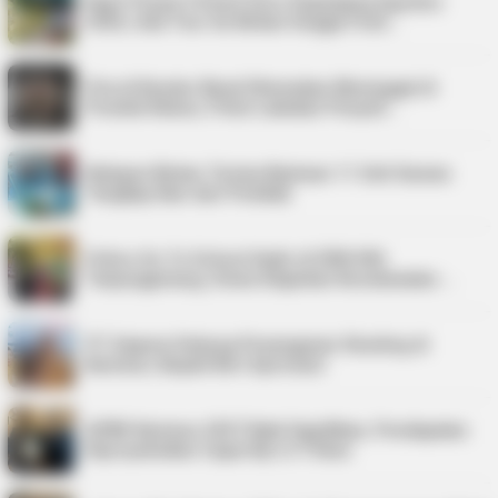
Kepri Punya 9 Event Seru Sepanjang Agustus
2026, Ada Tour de Bintan hingga Festi…
Pria di Kundur Barat Ditemukan Meninggal di
Pondok Kebun, Polisi Lakukan Penyeli…
Nelayan Bintan Terima Bantuan 11 Unit Sarana
Tangkap Ikan dari Pemkab
Police Go To School Hadir di SDN 006
Tanjungpinang, Siswa Diajarkan Keselamatan …
PT Saipem Dukung Penanganan Stunting di
Karimun, Bupati Beri Apresiasi
APBD Karimun 2027 Naik Signifikan, Pendapatan
Diproyeksikan Capai Rp1,4 Triliun