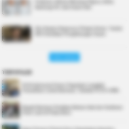
Prabowo-Gibran Menang Pilpres 2024,
Kantongi 96 Juta Suara Sah
Eks Danjen Kopassus Pimpin Demo: Tuntut
KPU Hentikan Penghitungan Suara
Lihat Lainnya
TERPOPULER
PLN Indonesia Power Paparkan Langkah
Pemulihan Listrik Karimun, Tambah PLTD 6 MW…
Bupati Karimun Pastikan Belum Ada Izin Sedimen
Pasir Laut di Pulau Buru