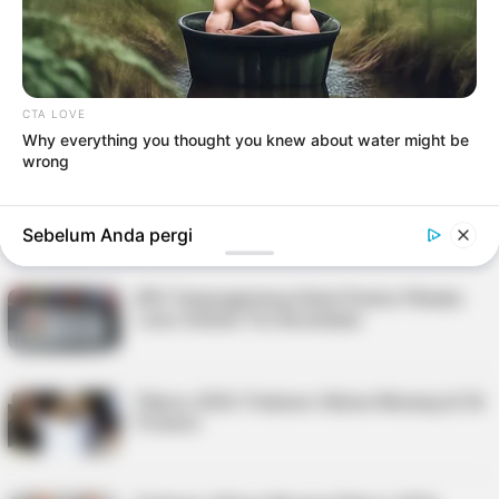
Nomor Urut 2 untuk Pilkada Tanjungpinang
Persiapan Pilkada 2024, KPU Tanjungpinang
Mulai Pesan Logistik
CTA LOVE
Why everything you thought you knew about water might be
wrong
Verifikasi Ijazah Paslon, KPU Tanjungpinang
Datangi Sejumlah Perguruan Tinggi
Sebelum Anda pergi
KPU Tanjungpinang Sebut Paslon Pilwako
Lolos Seleksi Tes Kesehatan
Pilpres 2024: Prabowo-Gibran Menang di 36
Provinsi