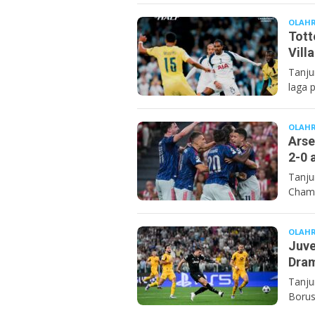
OLAH
Tott
Vill
Tanju
laga 
OLAH
Arse
2-0 
Tanju
Champ
OLAH
Juve
Dram
Tanju
Borus