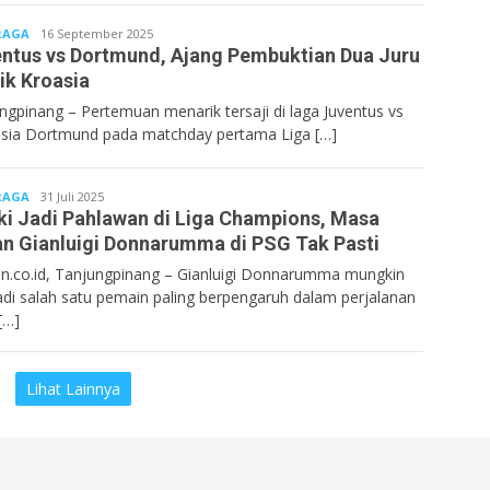
RAGA
Bentancoid
16 September 2025
ntus vs Dortmund, Ajang Pembuktian Dua Juru
ik Kroasia
ngpinang – Pertemuan menarik tersaji di laga Juventus vs
sia Dortmund pada matchday pertama Liga […]
RAGA
Bentancoid
31 Juli 2025
i Jadi Pahlawan di Liga Champions, Masa
n Gianluigi Donnarumma di PSG Tak Pasti
n.co.id, Tanjungpinang – Gianluigi Donnarumma mungkin
di salah satu pemain paling berpengaruh dalam perjalanan
[…]
Lihat Lainnya