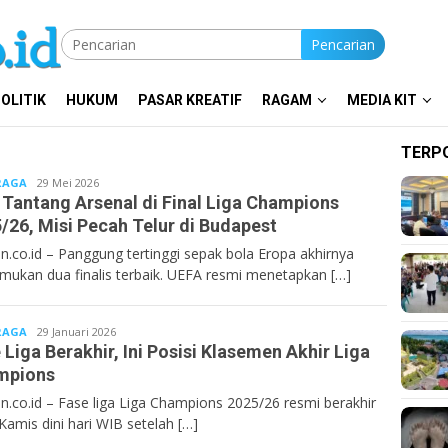
Pencarian
OLITIK
HUKUM
PASAR KREATIF
RAGAM
MEDIA KIT
TERP
RAGA
Bentancoid
29 Mei 2026
Tantang Arsenal di Final Liga Champions
/26, Misi Pecah Telur di Budapest
n.co.id – Panggung tertinggi sepak bola Eropa akhirnya
ukan dua finalis terbaik. UEFA resmi menetapkan […]
RAGA
Bentancoid
29 Januari 2026
 Liga Berakhir, Ini Posisi Klasemen Akhir Liga
mpions
n.co.id – Fase liga Liga Champions 2025/26 resmi berakhir
Kamis dini hari WIB setelah […]