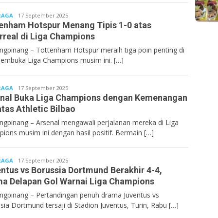
RAGA
Bentancoid
17 September 2025
enham Hotspur Menang Tipis 1-0 atas
arreal di Liga Champions
ngpinang – Tottenham Hotspur meraih tiga poin penting di
pembuka Liga Champions musim ini. […]
RAGA
Bentancoid
17 September 2025
nal Buka Liga Champions dengan Kemenangan
atas Athletic Bilbao
ngpinang – Arsenal mengawali perjalanan mereka di Liga
ions musim ini dengan hasil positif. Bermain […]
RAGA
Bentancoid
17 September 2025
ntus vs Borussia Dortmund Berakhir 4-4,
a Delapan Gol Warnai Liga Champions
ngpinang – Pertandingan penuh drama Juventus vs
sia Dortmund tersaji di Stadion Juventus, Turin, Rabu […]