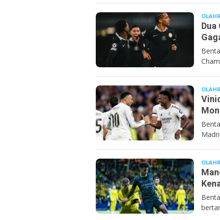
OLAH
Dua 
Gaga
Benta
Champ
OLAH
Vini
Mona
Benta
Madri
OLAH
Manc
Kena
Benta
berta