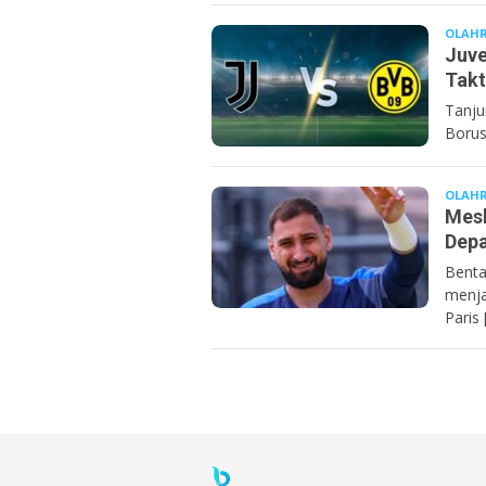
OLAH
Juve
Takt
Tanju
Borus
OLAH
Mesk
Depa
Benta
menja
Paris 