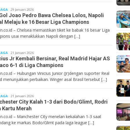
RAGA
Bentancoid
29 Januari 2026
Gol Joao Pedro Bawa Chelsea Lolos, Napoli
l Melaju ke 16 Besar Liga Champions
n.co.id – Chelsea memastikan tiket ke babak 16 besar Liga
ions usai menaklukkan Napoli dengan […]
RAGA
Bentancoid
21 Januari 2026
cius Jr Kembali Bersinar, Real Madrid Hajar AS
co 6-1 di Liga Champions
n.co.id – Hubungan Vinicius Junior (Jr)dengan suporter Real
d menunjukkan perbaikan. Winger asal Brasil tersebut […]
RAGA
Bentancoid
21 Januari 2026
hester City Kalah 1-3 dari Bodo/Glimt, Rodri
 Kartu Merah
n.co.id – Manchester City menelan kekalahan 1-3 saat
ndang ke markas Bodo/Glimt pada laga league […]