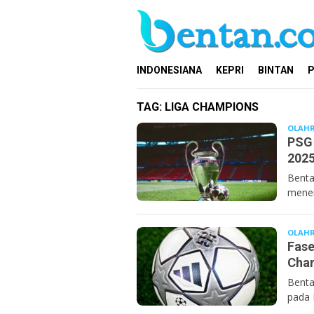
Loncat
ke
konten
INDONESIANA
KEPRI
BINTAN
P
TAG:
LIGA CHAMPIONS
OLAH
PSG 
2025
Benta
menem
OLAH
Fase
Cha
Benta
pada 