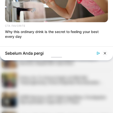
Kepri Punya 9 Event Seru Sepanjang Agustus
2026, Ada Tour de Bintan hingga Festi…
Pria di Kundur Barat Ditemukan Meninggal di
Pondok Kebun, Polisi Lakukan Penyeli…
CTA FAVORITE
Why this ordinary drink is the secret to feeling your best
every day
Nelayan Bintan Terima Bantuan 11 Unit Sarana
Tangkap Ikan dari Pemkab
Sebelum Anda pergi
PT Saipem Dukung Penanganan Stunting di
Karimun, Bupati Beri Apresiasi
Police Go To School Hadir di SDN 006
Tanjungpinang, Siswa Diajarkan Keselamatan …
APBD Karimun 2027 Naik Signifikan, Pendapatan
Diproyeksikan Capai Rp1,4 Triliun