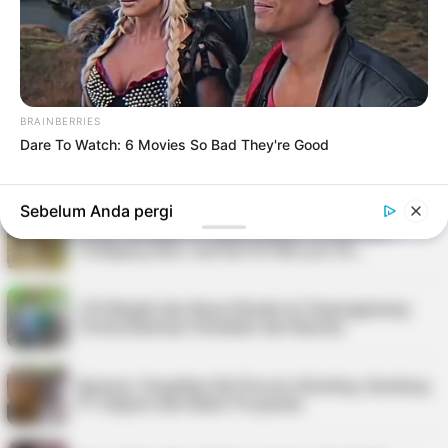
Nelayan Bintan Terima Bantuan 11 Unit Sarana
Tangkap Ikan dari Pemkab
PT Saipem Dukung Penanganan Stunting di
Karimun, Bupati Beri Apresiasi
BRAINBERRIES
Dare To Watch: 6 Movies So Bad They're Good
Police Go To School Hadir di SDN 006
Tanjungpinang, Siswa Diajarkan Keselamatan …
Sebelum Anda pergi
Harga Minyakita di Bintan Belum Sesuai HET,
Pedagang Akui Jual Rp195 Ribu per Du…
125 Mualaf dan Kaum Dhuafa di Tanjungpinang
Terima Bantuan Sembako dari Baznas
Karimun Targetkan Nol Persen Stunting, Gandeng
PT Saipem dan Kader Posyandu