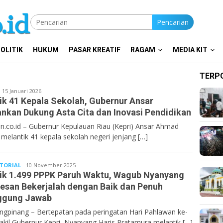
Pencarian
OLITIK
HUKUM
PASAR KREATIF
RAGAM
MEDIA KIT
TERP
entan.co.id
15 Januari 2026
ik 41 Kepala Sekolah, Gubernur Ansar
nkan Dukung Asta Cita dan Inovasi Pendidikan
n.co.id – Gubernur Kepulauan Riau (Kepri) Ansar Ahmad
 melantik 41 kepala sekolah negeri jenjang […]
TORIAL
Bentan.co.id
10 November 2025
ik 1.499 PPPK Paruh Waktu, Wagub Nyanyang
esan Bekerjalah dengan Baik dan Penuh
ggung Jawab
ngpinang – Bertepatan pada peringatan Hari Pahlawan ke-
akil Gubernur Kepri, Nyanyang Haris Pratamura melantik […]