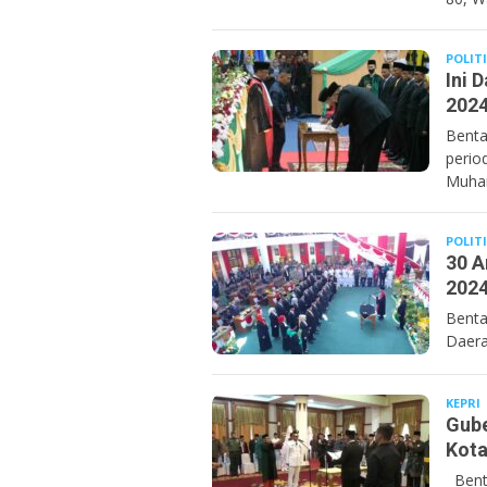
POLIT
Ini 
202
Benta
perio
Muha
POLIT
30 A
2024
Benta
Daera
KEPRI
B
Gube
Kota
Benta