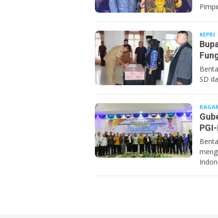
Pimpi
KEPRI
B
Bupa
Fung
Benta
SD da
RAGA
Gube
PGI-
Benta
mengh
Indon