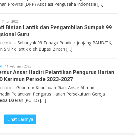
nan Provinsi (DPP) Asosiasi Pengusaha Indonesia […]
entan.co.id
11 Juli 2023
ti Bintan Lantik dan Pengambilan Sumpah 99
sional Guru
n.co.id – Sebanyak 99 Tenaga Pendidik jenjang PAUD/TK,
n SMP dilantik oleh Bupati Bintan […]
M
Bentan.co.id
11 Februari 2023
rnur Ansar Hadiri Pelantikan Pengurus Harian
D Karimun Periode 2023-2027
n.co.id– Gubernur Kepulauan Riau, Ansar Ahmad
adiri Pelantikan Pengurus Harian Persekutuan Gereja
esia Daerah (PGI-D) […]
Lihat Lainnya