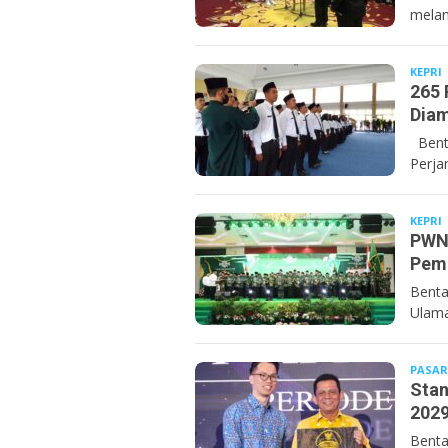
melant
KEPRI
B
265 
Dia
Benta
Perja
KEPRI
B
PWNU
Pem
Benta
Ulama
PASAR
Stan
202
Benta