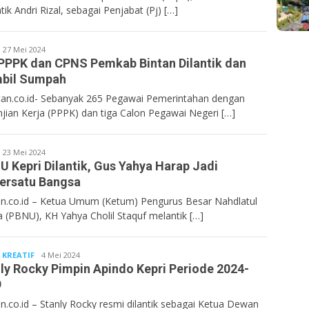
ik Andri Rizal, sebagai Penjabat (Pj) […]
entan.co.id
27 Mei 2024
PPPK dan CPNS Pemkab Bintan Dilantik dan
mbil Sumpah
n.co.id- Sebanyak 265 Pegawai Pemerintahan dengan
njian Kerja (PPPK) dan tiga Calon Pegawai Negeri […]
entan.co.id
23 Mei 2024
 Kepri Dilantik, Gus Yahya Harap Jadi
ersatu Bangsa
n.co.id – Ketua Umum (Ketum) Pengurus Besar Nahdlatul
 (PBNU), KH Yahya Cholil Staquf melantik […]
 KREATIF
Bentan.co.id
4 Mei 2024
ly Rocky Pimpin Apindo Kepri Periode 2024-
9
n.co.id – Stanly Rocky resmi dilantik sebagai Ketua Dewan