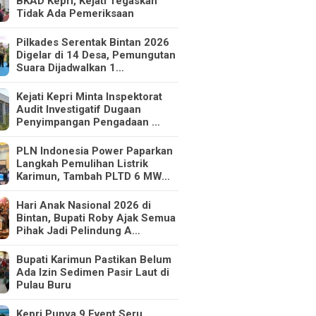
BKAD Kepri, Kejati Tegaskan
Tidak Ada Pemeriksaan
Pilkades Serentak Bintan 2026
Digelar di 14 Desa, Pemungutan
Suara Dijadwalkan 1…
Kejati Kepri Minta Inspektorat
Audit Investigatif Dugaan
Penyimpangan Pengadaan …
PLN Indonesia Power Paparkan
Langkah Pemulihan Listrik
Karimun, Tambah PLTD 6 MW…
Hari Anak Nasional 2026 di
Bintan, Bupati Roby Ajak Semua
Pihak Jadi Pelindung A…
Bupati Karimun Pastikan Belum
Ada Izin Sedimen Pasir Laut di
Pulau Buru
Kepri Punya 9 Event Seru