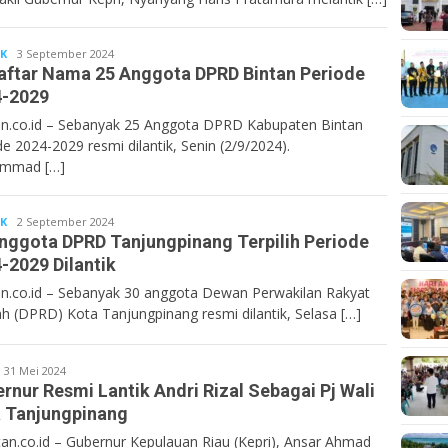
IK
Bentan.co.id
3 September 2024
Daftar Nama 25 Anggota DPRD Bintan Periode
4-2029
n.co.id – Sebanyak 25 Anggota DPRD Kabupaten Bintan
de 2024-2029 resmi dilantik, Senin (2/9/2024).
mmad […]
IK
Bentan.co.id
2 September 2024
nggota DPRD Tanjungpinang Terpilih Periode
-2029 Dilantik
n.co.id – Sebanyak 30 anggota Dewan Perwakilan Rakyat
h (DPRD) Kota Tanjungpinang resmi dilantik, Selasa […]
entan.co.id
31 Mei 2024
rnur Resmi Lantik Andri Rizal Sebagai Pj Wali
 Tanjungpinang
n.co.id – Gubernur Kepulauan Riau (Kepri), Ansar Ahmad