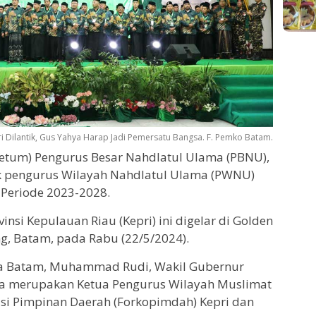
 Dilantik, Gus Yahya Harap Jadi Pemersatu Bangsa. F. Pemko Batam.
tum) Pengurus Besar Nahdlatul Ulama (PBNU),
ik pengurus Wilayah Nahdlatul Ulama (PWNU)
) Periode 2023-2028.
nsi Kepulauan Riau (Kepri) ini digelar di Golden
g, Batam, pada Rabu (22/5/2024).
Kota Batam, Muhammad Rudi, Wakil Gubernur
uga merupakan Ketua Pengurus Wilayah Muslimat
asi Pimpinan Daerah (Forkopimdah) Kepri dan