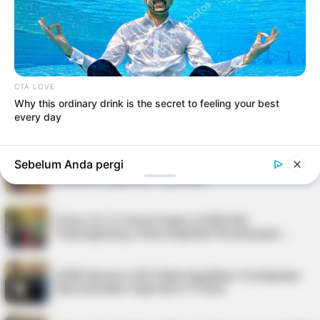
Kepri Punya 9 Event Seru Sepanjang Agustus
2026, Ada Tour de Bintan hingga Festi…
Pria di Kundur Barat Ditemukan Meninggal di
Pondok Kebun, Polisi Lakukan Penyeli…
CTA LOVE
Why this ordinary drink is the secret to feeling your best
Nelayan Bintan Terima Bantuan 11 Unit Sarana
every day
Tangkap Ikan dari Pemkab
Sebelum Anda pergi
PT Saipem Dukung Penanganan Stunting di
Karimun, Bupati Beri Apresiasi
Police Go To School Hadir di SDN 006
Tanjungpinang, Siswa Diajarkan Keselamatan …
APBD Karimun 2027 Naik Signifikan, Pendapatan
Diproyeksikan Capai Rp1,4 Triliun