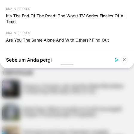
Loncat
Menu
ke
BRAINBERRIES
Mobile
konten
It's The End Of The Road: The Worst TV Series Finales Of All
Indonesiana
Kepri
Bintan
Politik
Hukum
Pasar 
Time
BRAINBERRIES
TAG:
PERAIRAN INDONESIA
Are You The Same Alone And With Others? Find Out
Bakamla RI Tangkap Kapal Penyelundup 200
Ball Rokok Ilegal dari Batam
Sebelum Anda pergi
TERPOPULER
Virgoun, Fauzana, dan Aprilian Bakal Meriahkan
Festival Kopi Merdeka 2026 di Tan…
Kejati Kepri Minta Inspektorat Audit Investigatif
Dugaan Penyimpangan Pengadaan …
PLN Indonesia Power Paparkan Langkah