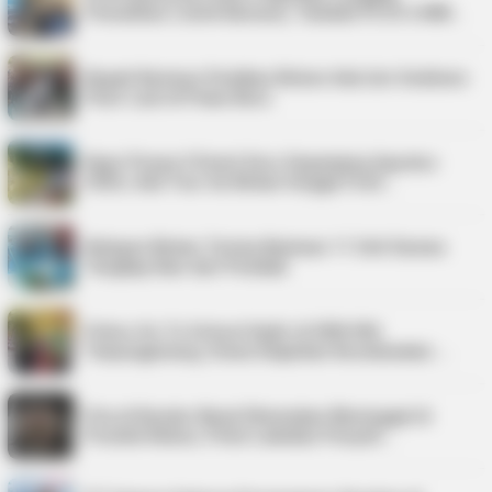
Pemulihan Listrik Karimun, Tambah PLTD 6 MW…
Bupati Karimun Pastikan Belum Ada Izin Sedimen
Pasir Laut di Pulau Buru
Kepri Punya 9 Event Seru Sepanjang Agustus
2026, Ada Tour de Bintan hingga Festi…
Nelayan Bintan Terima Bantuan 11 Unit Sarana
Tangkap Ikan dari Pemkab
Police Go To School Hadir di SDN 006
Tanjungpinang, Siswa Diajarkan Keselamatan …
Pria di Kundur Barat Ditemukan Meninggal di
Pondok Kebun, Polisi Lakukan Penyeli…