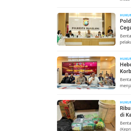
HUKU
Pold
Cega
Benta
pelak
HUKU
Hebo
Korb
Benta
menja
HUKU
Ribu
di K
Benta
(Kepr