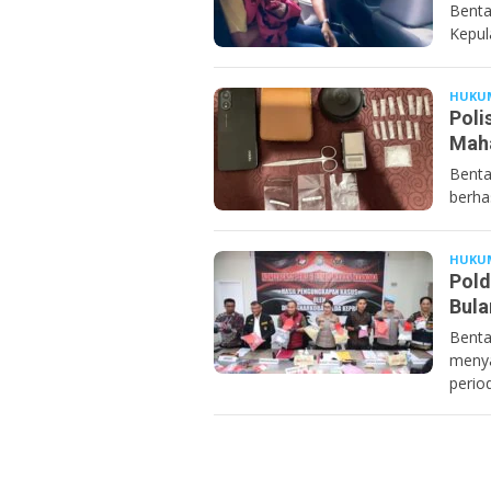
Benta
Kepul
HUKU
Poli
Maha
Benta
berha
HUKU
Pold
Bula
Benta
menya
perio