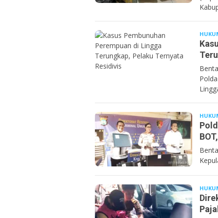
Kabup
HUKU
Kasu
Teru
Benta
Polda
Lingg
HUKU
Pold
BOT,
Benta
Kepula
HUKU
Dire
Paja