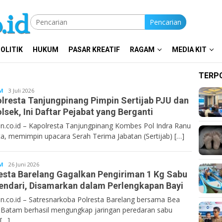
Pencarian
OLITIK
HUKUM
PASAR KREATIF
RAGAM
MEDIA KIT
TERP
M
Bentancoid
3 Juli 2026
lresta Tanjungpinang Pimpin Sertijab PJU dan
lsek, Ini Daftar Pejabat yang Berganti
n.co.id – Kapolresta Tanjungpinang Kombes Pol Indra Ranu
ta, memimpin upacara Serah Terima Jabatan (Sertijab) […]
M
Bentancoid
26 Juni 2026
esta Barelang Gagalkan Pengiriman 1 Kg Sabu
endari, Disamarkan dalam Perlengkapan Bayi
n.co.id – Satresnarkoba Polresta Barelang bersama Bea
 Batam berhasil mengungkap jaringan peredaran sabu
 […]