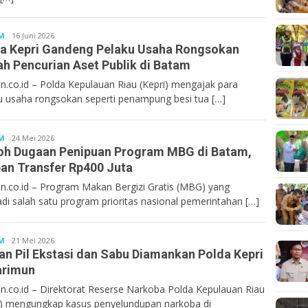
M
Bentancoid
16 Juni 2026
a Kepri Gandeng Pelaku Usaha Rongsokan
h Pencurian Aset Publik di Batam
n.co.id – Polda Kepulauan Riau (Kepri) mengajak para
u usaha rongsokan seperti penampung besi tua […]
M
Bentancoid
24 Mei 2026
h Dugaan Penipuan Program MBG di Batam,
an Transfer Rp400 Juta
n.co.id – Program Makan Bergizi Gratis (MBG) yang
di salah satu program prioritas nasional pemerintahan […]
M
Bentancoid
21 Mei 2026
an Pil Ekstasi dan Sabu Diamankan Polda Kepri
arimun
n.co.id – Direktorat Reserse Narkoba Polda Kepulauan Riau
i) mengungkap kasus penyelundupan narkoba di