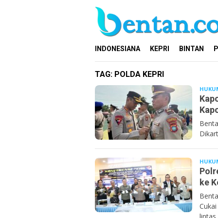
Loncat
ke
konten
INDONESIANA
KEPRI
BINTAN
P
TAG:
POLDA KEPRI
HUKU
Kapo
Kapo
Benta
Dikar
HUKU
Polr
ke K
Benta
Cukai
lintas