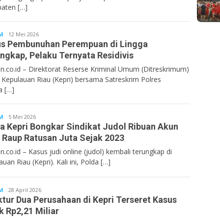
aten […]
M
Bentancoid
12 Mei 2026
s Pembunuhan Perempuan di Lingga
ngkap, Pelaku Ternyata Residivis
n.co.id – Direktorat Reserse Kriminal Umum (Ditreskrimum)
 Kepulauan Riau (Kepri) bersama Satreskrim Polres
a […]
M
Bentancoid
5 Mei 2026
a Kepri Bongkar Sindikat Judol Ribuan Akun
 Raup Ratusan Juta Sejak 2023
n.co.id – Kasus judi online (judol) kembali terungkap di
uan Riau (Kepri). Kali ini, Polda […]
M
Bentancoid
28 April 2026
ktur Dua Perusahaan di Kepri Terseret Kasus
k Rp2,21 Miliar