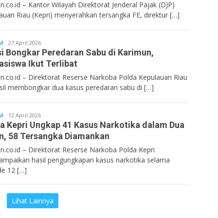
n.co.id – Kantor Wilayah Direktorat Jenderal Pajak (DJP)
auan Riau (Kepri) menyerahkan tersangka FE, direktur […]
M
Bentancoid
27 April 2026
si Bongkar Peredaran Sabu di Karimun,
siswa Ikut Terlibat
n.co.id – Direktorat Reserse Narkoba Polda Kepulauan Riau
sil membongkar dua kasus peredaran sabu di […]
M
Bentancoid
12 April 2026
a Kepri Ungkap 41 Kasus Narkotika dalam Dua
n, 58 Tersangka Diamankan
n.co.id – Direktorat Reserse Narkoba Polda Kepri
mpaikan hasil pengungkapan kasus narkotika selama
de 12 […]
Lihat Lainnya