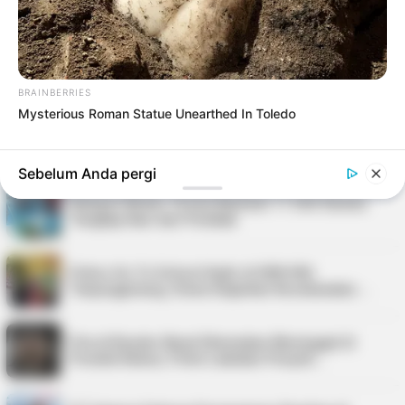
Pasir Laut di Pulau Buru
PLN Indonesia Power Paparkan Langkah
Pemulihan Listrik Karimun, Tambah PLTD 6 MW…
BRAINBERRIES
Mysterious Roman Statue Unearthed In Toledo
Kepri Punya 9 Event Seru Sepanjang Agustus
2026, Ada Tour de Bintan hingga Festi…
Sebelum Anda pergi
Nelayan Bintan Terima Bantuan 11 Unit Sarana
Tangkap Ikan dari Pemkab
Police Go To School Hadir di SDN 006
Tanjungpinang, Siswa Diajarkan Keselamatan …
Pria di Kundur Barat Ditemukan Meninggal di
Pondok Kebun, Polisi Lakukan Penyeli…