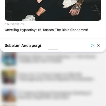
Bupati Karimun Pastikan Belum Ada Izin Sedimen
Pasir Laut di Pulau Buru
Kepri Punya 9 Event Seru Sepanjang Agustus
2026, Ada Tour de Bintan hingga Festi…
BRAINBERRIES
Unveiling Hypocrisy: 15 Taboos The Bible Condemns!
Pria di Kundur Barat Ditemukan Meninggal di
Pondok Kebun, Polisi Lakukan Penyeli…
Sebelum Anda pergi
Nelayan Bintan Terima Bantuan 11 Unit Sarana
Tangkap Ikan dari Pemkab
Police Go To School Hadir di SDN 006
Tanjungpinang, Siswa Diajarkan Keselamatan …
PT Saipem Dukung Penanganan Stunting di
Karimun, Bupati Beri Apresiasi