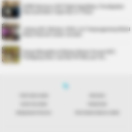
APBD Karimun 2027 Naik Signifikan, Pendapatan
Diproyeksikan Capai Rp1,4 Triliun
Jelang UKJ Oktober 2026, AJI Tanjungpinang Mulai
Kelas Intensif untuk Jurnalis
Harga Minyakita di Bintan Belum Sesuai HET,
Pedagang Akui Jual Rp195 Ribu per Du…
TENTANG KAMI
REDAKSI
KONTAK KAMI
PENAFIAN
KEBIJAKAN PRIVASI
PEDOMAN MEDIA SIBER