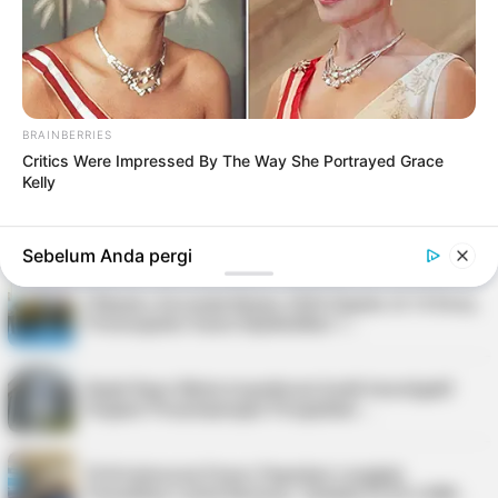
Ball Rokok Ilegal dari Batam
TERPOPULER
Virgoun, Fauzana, dan Aprilian Bakal Meriahkan
BRAINBERRIES
Festival Kopi Merdeka 2026 di Tan…
Critics Were Impressed By The Way She Portrayed Grace
Kelly
Soal Pengadaan Pakaian Dinas BKAD Kepri, Kejati
Tegaskan Tidak Ada Pemeriksaan
Sebelum Anda pergi
Pilkades Serentak Bintan 2026 Digelar di 14 Desa,
Pemungutan Suara Dijadwalkan 1…
Kejati Kepri Minta Inspektorat Audit Investigatif
Dugaan Penyimpangan Pengadaan …
PLN Indonesia Power Paparkan Langkah
Pemulihan Listrik Karimun, Tambah PLTD 6 MW…