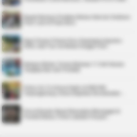
Bupati Karimun Pastikan Belum Ada Izin Sedimen
Pasir Laut di Pulau Buru
Kepri Punya 9 Event Seru Sepanjang Agustus
2026, Ada Tour de Bintan hingga Festi…
Nelayan Bintan Terima Bantuan 11 Unit Sarana
Tangkap Ikan dari Pemkab
Police Go To School Hadir di SDN 006
Tanjungpinang, Siswa Diajarkan Keselamatan …
Pria di Kundur Barat Ditemukan Meninggal di
Pondok Kebun, Polisi Lakukan Penyeli…