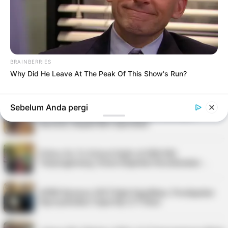
Pondok Kebun, Polisi Lakukan Penyeli…
Kepri Punya 9 Event Seru Sepanjang Agustus
2026, Ada Tour de Bintan hingga Festi…
BRAINBERRIES
Why Did He Leave At The Peak Of This Show's Run?
Nelayan Bintan Terima Bantuan 11 Unit Sarana
Tangkap Ikan dari Pemkab
Sebelum Anda pergi
PT Saipem Dukung Penanganan Stunting di
Karimun, Bupati Beri Apresiasi
Police Go To School Hadir di SDN 006
Tanjungpinang, Siswa Diajarkan Keselamatan …
APBD Karimun 2027 Naik Signifikan, Pendapatan
Diproyeksikan Capai Rp1,4 Triliun