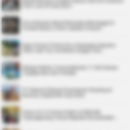
Bupati Karimun Pastikan Belum Ada Izin Sedimen
Pasir Laut di Pulau Buru
Pria di Kundur Barat Ditemukan Meninggal di
Pondok Kebun, Polisi Lakukan Penyeli…
Kepri Punya 9 Event Seru Sepanjang Agustus
2026, Ada Tour de Bintan hingga Festi…
Nelayan Bintan Terima Bantuan 11 Unit Sarana
Tangkap Ikan dari Pemkab
PT Saipem Dukung Penanganan Stunting di
Karimun, Bupati Beri Apresiasi
Police Go To School Hadir di SDN 006
Tanjungpinang, Siswa Diajarkan Keselamatan …