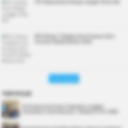
PPS Kijang Kota Diduga Langgar Kode Etik
KPU Bintan Tetapkan Dua Pasang Calon
Peserta Pilkada Bintan 2020
Lihat Lainnya
TERPOPULER
PLN Indonesia Power Paparkan Langkah
Pemulihan Listrik Karimun, Tambah PLTD 6 MW…