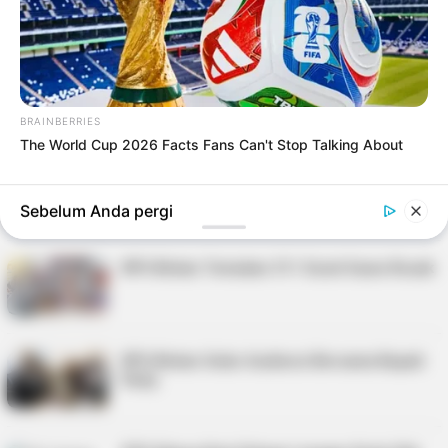
KPU Bintan: Ke TPS Dulu Sebelum Melaut
Nomor Urut Pilkada Bintan 2024, Roby-Deby
Nomor 1, Kotak Kosong Nomor 2
BRAINBERRIES
The World Cup 2026 Facts Fans Can't Stop Talking About
Wabup Bintan Hadiri Rapat Pleno Terbuka
Rekapitulasi Perhitungan Suara Pemilu 2024
Sebelum Anda pergi
KPU Bintan Temukan 311 Surat Suara Rusak
KPU Bintan Gelar Audiensi Bersama Bupati
Roby