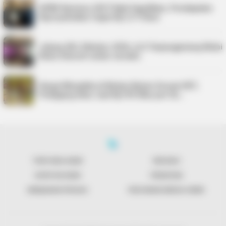
APBD Karimun 2027 Naik Signifikan, Pendapatan
Diproyeksikan Capai Rp1,4 Triliun
Jelang UKJ Oktober 2026, AJI Tanjungpinang Mulai
Kelas Intensif untuk Jurnalis
Harga Minyakita di Bintan Belum Sesuai HET,
Pedagang Akui Jual Rp195 Ribu per Du…
TENTANG KAMI
REDAKSI
KONTAK KAMI
PENAFIAN
KEBIJAKAN PRIVASI
PEDOMAN MEDIA SIBER