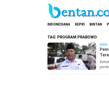
Loncat
ke
konten
INDONESIANA
KEPRI
BINTAN
P
TAG:
PROGRAM PRABOWO
KEPRI
B
Pemb
Tere
Binta
pemba