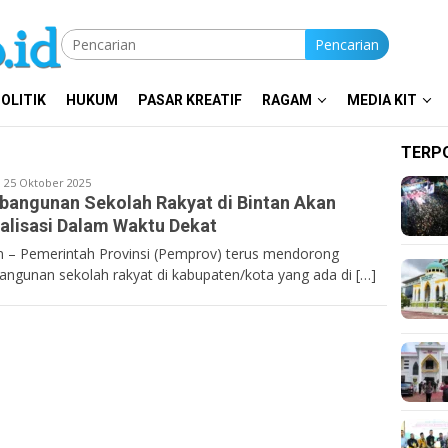
Pencarian
OLITIK
HUKUM
PASAR KREATIF
RAGAM
MEDIA KIT
TERP
entan.co.id
25 Oktober 2025
angunan Sekolah Rakyat di Bintan Akan
alisasi Dalam Waktu Dekat
n – Pemerintah Provinsi (Pemprov) terus mendorong
ngunan sekolah rakyat di kabupaten/kota yang ada di […]