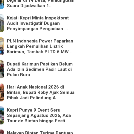
Digelar di 14 Desa, Pemungutan
Suara Dijadwalkan 1…
Kejati Kepri Minta Inspektorat
Audit Investigatif Dugaan
Penyimpangan Pengadaan …
PLN Indonesia Power Paparkan
Langkah Pemulihan Listrik
Karimun, Tambah PLTD 6 MW…
Bupati Karimun Pastikan Belum
Ada Izin Sedimen Pasir Laut di
Pulau Buru
Hari Anak Nasional 2026 di
Bintan, Bupati Roby Ajak Semua
Pihak Jadi Pelindung A…
Kepri Punya 9 Event Seru
Sepanjang Agustus 2026, Ada
Tour de Bintan hingga Festi…
Nelayan Bintan Terima Bantuan