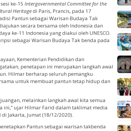
sesi ke-15
Intergovernmental Committee for the
ltural Heritage
di Paris, Prancis, pada 17
adisi Pantun sebagai Warisan Budaya Tak
iajukan secara bersama oleh Indonesia dan
udaya ke-11 Indonesia yang diakui oleh UNESCO.
skripsi sebagai Warisan Budaya Tak benda pada
udayaan, Kementerian Pendidikan dan
gatakan, penetapan ini merupakan langkah awal
ntun. Hilmar berharap seluruh pemangku
ersama untuk membuat pantun tetap hidup dan
rjuangan, melainkan langkah awal kita semua
a ini,” ujar Hilmar Farid dalam taklimat media
 di Jakarta, Jumat (18/12/2020).
enetapkan Pantun sebagai warisan takbenda