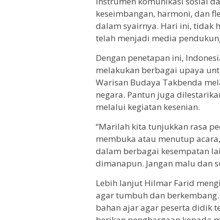
instrumen komunikasi sosial 
keseimbangan, harmoni, dan fle
dalam syairnya. Hari ini, tidak
telah menjadi media pendukun
Dengan penetapan ini, Indones
melakukan berbagai upaya unt
Warisan Budaya Takbenda melal
negara. Pantun juga dilestarik
melalui kegiatan kesenian.
“Marilah kita tunjukkan rasa p
membuka atau menutup acara, 
dalam berbagai kesempatan lai
dimanapun. Jangan malu dan s
Lebih lanjut Hilmar Farid men
agar tumbuh dan berkembang. 
bahan ajar agar peserta didik
berikan penghargaan kepada m