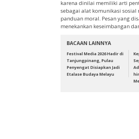
karena dinilai memiliki arti p
sebagai alat komunikasi sosial
panduan moral. Pesan yang d
menekankan keseimbangan dan
BACAAN LAINNYA
Festival Media 2026 Hadir di
Ke
Tanjungpinang, Pulau
Se
Penyengat Disiapkan Jadi
Ad
Etalase Budaya Melayu
hi
Me