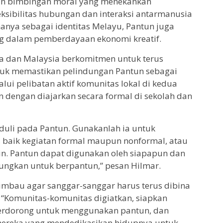
dan bimbingan moral yang menekankan
ksibilitas hubungan dan interaksi antarmanusia
 hanya sebagai identitas Melayu, Pantun juga
g dalam pemberdayaan ekonomi kreatif.
ia dan Malaysia berkomitmen untuk terus
uk memastikan pelindungan Pantun sebagai
ui pelibatan aktif komunitas lokal di kedua
an dengan diajarkan secara formal di sekolah dan
eduli pada Pantun. Gunakanlah ia untuk
baik kegiatan formal maupun nonformal, atau
n. Pantun dapat digunakan oleh siapapun dan
ungkan untuk berpantun,” pesan Hilmar.
gimbau agar sanggar-sanggar harus terus dibina
“Komunitas-komunitas digiatkan, siapkan
 terdorong untuk menggunakan pantun, dan
ereka yang mendedikasikan hidupnya untuk