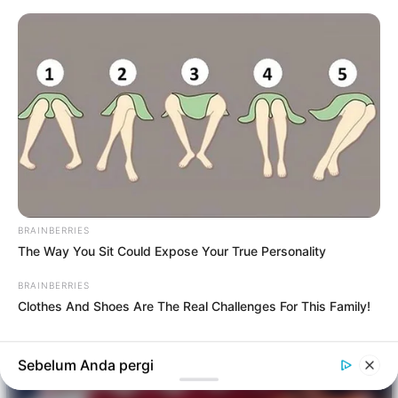
Loncat
Menu
ke
Mobile
konten
Indonesiana
Kepri
Bintan
Politik
Hukum
Pasar 
Beranda
Kepri
Hari Penglihatan Sedunia, Gapokin
Kepri Gelar Pemeriksaan Mata Gratis
BRAINBERRIES
The Way You Sit Could Expose Your True Personality
BRAINBERRIES
Clothes And Shoes Are The Real Challenges For This Family!
Sebelum Anda pergi