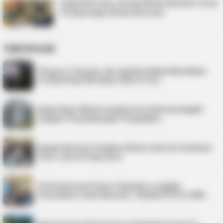
Siaga Bencana, Pemda Bintan Bentuk Forum
Pengurangan Risiko Bencana
TERPOPULER
Virgoun, Fauzana, dan Aprilian Bakal Meriahkan
Festival Kopi Merdeka 2026 di Tan…
Kejati Kepri Minta Inspektorat Audit Investigatif
Dugaan Penyimpangan Pengadaan …
Bupati Karimun Pastikan Belum Ada Izin Sedimen
Pasir Laut di Pulau Buru
PLN Indonesia Power Paparkan Langkah
Pemulihan Listrik Karimun, Tambah PLTD 6 MW…