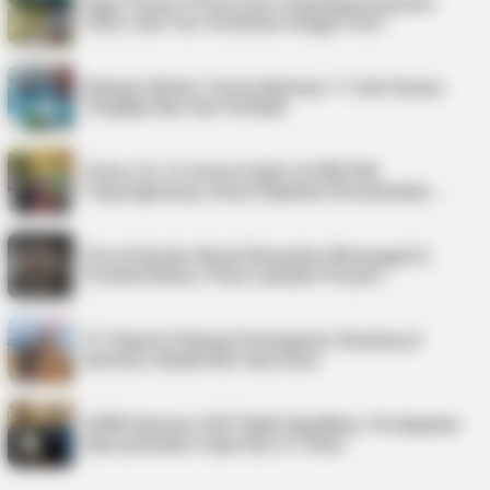
Kepri Punya 9 Event Seru Sepanjang Agustus
2026, Ada Tour de Bintan hingga Festi…
Nelayan Bintan Terima Bantuan 11 Unit Sarana
Tangkap Ikan dari Pemkab
Police Go To School Hadir di SDN 006
Tanjungpinang, Siswa Diajarkan Keselamatan …
Pria di Kundur Barat Ditemukan Meninggal di
Pondok Kebun, Polisi Lakukan Penyeli…
PT Saipem Dukung Penanganan Stunting di
Karimun, Bupati Beri Apresiasi
APBD Karimun 2027 Naik Signifikan, Pendapatan
Diproyeksikan Capai Rp1,4 Triliun