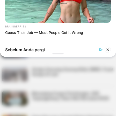
Tiban Koperasi, Upayakan Bantuan Cepat
Kebakaran Hancurkan Los Angeles, 180.000
Orang Mengungsi, Sejumlah Selebriti
BRAINBERRIES
Kehilangan Rumah
Guess Their Job — Most People Get It Wrong
Korban Angin Kecang di Tanjungpinang
Sebelum Anda pergi
Pertanyakan Bantuan Atap Rumah Rusak
Gempa Guncang Gunung Kidul, BMKG: Pusat
Gempa di Laut
Menunjang Fungsi Pertolongan, SAR
Tanjungpinang Teken MoU Bersama RSUD