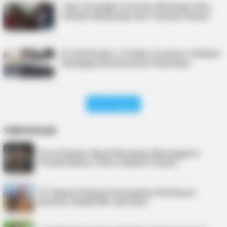
Tiga Tersangka Curanmor Menangis Haru
Setelah Dibebaskan dari Tuntutan Hukum
81 Kali Beraksi, 4 Pelaku Curanmor di Batam
Ditangkap Ditreskrimum Polda Kepri
Lihat Lainnya
TERPOPULER
Pria di Kundur Barat Ditemukan Meninggal di
Pondok Kebun, Polisi Lakukan Penyeli…
PT Saipem Dukung Penanganan Stunting di
Karimun, Bupati Beri Apresiasi