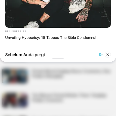
Jadi Tersangka Narkotika
Dikira Cuma Nongkrong, Dua Pelajar di
Tanjungpinang Ini Ternyata Curi Motor
BRAINBERRIES
Unveiling Hypocrisy: 15 Taboos The Bible Condemns!
Dua Pelajar di Tanjungpinang Terlibat
Pencurian Motor di Tujuh Lokasi
Sebelum Anda pergi
Polsek Meral Ungkap Kasus Curanmor, Dua
Pelaku Ditangkap
Tim Macan Polsek Bintan Timur Tangkap
Pelaku Curanmor