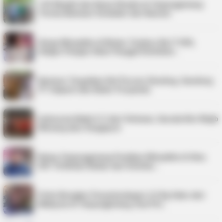
125 Mualaf dan Kaum Dhuafa di Tanjungpinang
Terima Bantuan Sembako dari Baznas
Harga Minyakita di Bintan Tembus Rp17.500,
Satgas Pangan Akan Panggil Distributo…
Karimun Targetkan Nol Persen Stunting, Gandeng
PT Saipem dan Kader Posyandu
Indonesia Kalah 0-3 dari Vietnam, Garuda Kini Wajib
Menang atas Singapura
Bulog Tanjungpinang Pastikan Minyakita di Atas
HET di Bintan Bukan dari Distribu…
Polisi Bongkar Penyelundupan 2,9 Kg Sabu dari
Malaysia di Tanjungpinang, Dua Pel…