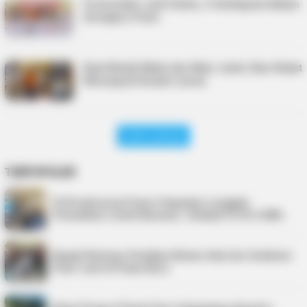
Promosikan Judi Online, 4 Selebgram Batam
Diringkus Polisi
Buat Modal Nikah dan Main Judol, Rian Nekat
Merampok Rumah Lansia
Lihat Lainnya
TERPOPULER
PLN Indonesia Power Paparkan Langkah
Pemulihan Listrik Karimun, Tambah PLTD 6 MW…
Bupati Karimun Pastikan Belum Ada Izin Sedimen
Pasir Laut di Pulau Buru