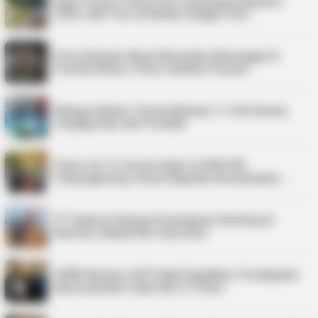
Kepri Punya 9 Event Seru Sepanjang Agustus
2026, Ada Tour de Bintan hingga Festi…
Pria di Kundur Barat Ditemukan Meninggal di
Pondok Kebun, Polisi Lakukan Penyeli…
Nelayan Bintan Terima Bantuan 11 Unit Sarana
Tangkap Ikan dari Pemkab
Police Go To School Hadir di SDN 006
Tanjungpinang, Siswa Diajarkan Keselamatan …
PT Saipem Dukung Penanganan Stunting di
Karimun, Bupati Beri Apresiasi
APBD Karimun 2027 Naik Signifikan, Pendapatan
Diproyeksikan Capai Rp1,4 Triliun