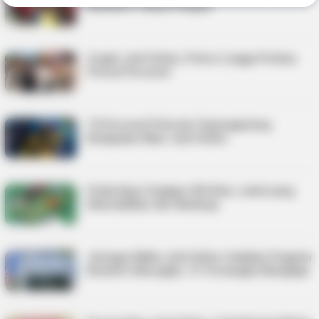
Dituntut 4 Tahun Penjara
Cegah Judi Online, Polres Lingga Periksa
Ponsel Personel
10 Personel Polresta Tanjungpinang
Kedapatan Main Judi Online
Polda Kepri Ungkap 228 Situs Judol yang
Dikendalikan dari Kamboja
Jaringan Mafia Judi Online Libatkan Pegawai
Kominfo Dibongkar, 15 Tersangka Ditangkap