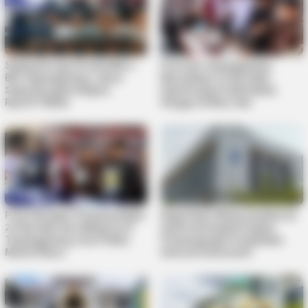
Sidang Korupsi Kredit Mikro
Polresta Tanjungpinang
BRI Tanjungpinang, Jaksa
Musnahkan 2,9 Kg Sabu,
Sebut Kerugian Negara
Diperkirakan Selamatkan
Rp4,077 Miliar
Hingga 24 Ribu Jiwa
Polisi Bongkar Penyelundupan
Kejati Kepri Minta Inspektorat
2,9 Kg Sabu dari Malaysia di
Audit Investigatif Dugaan
Tanjungpinang, Dua Pelaku
Penyimpangan Pengadaan
Masih Diburu
Internet Diskominfo