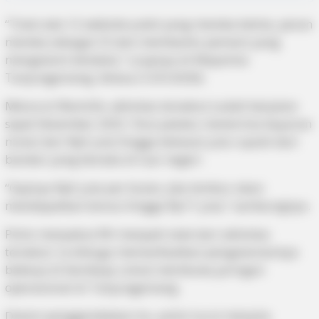
“Total ada 12 website judol yang mereka kelola, peran
mereka sebagai CS dan membantu pemain yang
mengalami kendala,” ucapnya di Mapolres
Tanjungpinang, Selasa (12/5/2026).
Menurut Wamilik, aktivitas tersebut sudah berjalan
sejak Desember 2025. Para pelaku menerima bayaran
mulai dari Rp5 juta hingga belasan juta rupiah dari
bandar yang berada di luar negeri.
“Gajinya Rp5 juta per bulan, jika lembur akan
mendapatkan bonus hingga Rp11 juta,” sambungnya.
Polisi menyebut RH menjadi otak dari aktivitas
tersebut. Ia diduga memanfaatkan pengalamannya
bekerja di Kamboja untuk membuka jaringan
operasional di Tanjungpinang.
Dalam penggerebekan itu, polisi turut menyita