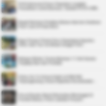
PLN Indonesia Power Paparkan Langkah
Pemulihan Listrik Karimun, Tambah PLTD 6 MW…
Bupati Karimun Pastikan Belum Ada Izin Sedimen
Pasir Laut di Pulau Buru
Kepri Punya 9 Event Seru Sepanjang Agustus
2026, Ada Tour de Bintan hingga Festi…
Nelayan Bintan Terima Bantuan 11 Unit Sarana
Tangkap Ikan dari Pemkab
Police Go To School Hadir di SDN 006
Tanjungpinang, Siswa Diajarkan Keselamatan …
Pria di Kundur Barat Ditemukan Meninggal di
Pondok Kebun, Polisi Lakukan Penyeli…