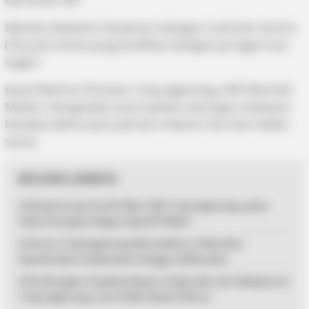
Mereka diketahui berperan sebagai customer service
(CS) judi online yang terafiliasi dengan jaringan luar
negeri.
Kasat Reskrim Polresta Tanjungpinang, AKP Wamilik
Mabel, mengatakan para pelaku bertugas melayani
kendala teknis para pemain melalui live chat media
sosial.
BACAAN LAINNYA
Sidang Korupsi Kredit Mikro BRI Tanjungpinang, Jaksa
Sebut Kerugian Negara Rp4,077 Miliar
Polresta Tanjungpinang Musnahkan 2,9 Kg Sabu,
Diperkirakan Selamatkan Hingga 24 Ribu Jiwa
Polisi Bongkar Penyelundupan 2,9 Kg Sabu dari Malaysia di
Tanjungpinang, Dua Pelaku Masih Diburu