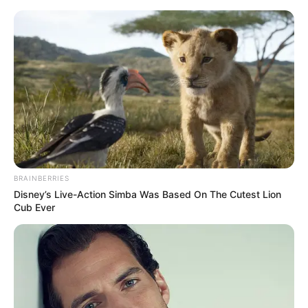
Loncat
Menu
ke
Mobile
konten
Indonesiana
Kepri
Bintan
Politik
Hukum
Pasar 
Beranda
Hukum
Polisi Bongkar Markas Judi Online di
Tanjungpinang, 4 CS Jaringan Luar
Negeri Ditangkap
BRAINBERRIES
Disney’s Live-Action Simba Was Based On The Cutest Lion
Cub Ever