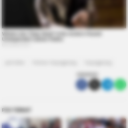
Judi Online
Polresta Tanjungpinang
Tanjungpinang
SEBARKAN
POS TERKAIT