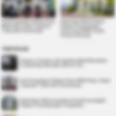
Soal Pengadaan Pakaian Dinas
Kejati Kepri Masih Dalami
BKAD Kepri, Kejati Tegaskan
Dugaan Penyimpangan
Tidak Ada Pemeriksaan
Honorarium BKAD, Sudah
Periksa 38 Orang
TERPOPULER
Virgoun, Fauzana, dan Aprilian Bakal Meriahkan
Festival Kopi Merdeka 2026 di Tan…
Soal Pengadaan Pakaian Dinas BKAD Kepri, Kejati
Tegaskan Tidak Ada Pemeriksaan
Kejati Kepri Minta Inspektorat Audit Investigatif
Dugaan Penyimpangan Pengadaan …