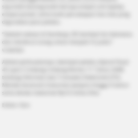
sejumlah barang bukti berupa empat unit laptop,
empat ponsel, serta bukti percakapan live chat yang
digunakan para pelaku.
“Setelah selesai di Kamboja, RH kembali ke Indonesia
dan merekrut orang untuk menjadi CS judol,”
ucapnya.
Akibat perbuatannya, keempat pelaku dijerat Pasal
45 ayat 3 Undang-Undang Nomor 11 Tahun 2008
tentang Informasi dan Transaksi Elektronik (ITE).
Mereka terancam hukuman penjara hingga 9 tahun
serta denda maksimal Rp10 miliar.(Yto)
Editor: Don