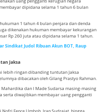
dikenakan uang pengganti kerugian negara
ak membayar dipidana selama 1 tahun 6 bulan
hi hukuman 1 tahun 4 bulan penjara dan denda
Ia juga dikenakan hukuman membayar kekurangan
sar Rp 260 juta atau dipidana selama 1 tahun.
ar Sindikat Judol Ribuan Akun BOT, Raup
utan Jaksa
i lebih ringan dibanding tuntutan Jaksa
elumnya dibacakan oleh Gilang Prastyo Rahman.
is Mahardika dan I Made Sudarsa masing-masing
ara serta diwajibkan membayar uang pengganti
i Nofri Fence Umboh, Iran Sudrajat, hingga