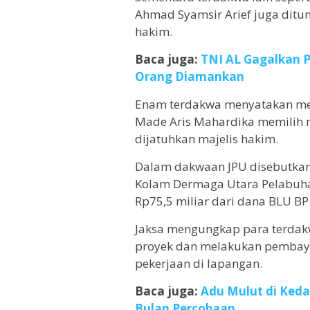
Ahmad Syamsir Arief juga ditu
hakim.
Baca juga:
TNI AL Gagalkan P
Orang Diamankan
Enam terdakwa menyatakan men
Made Aris Mahardika memilih me
dijatuhkan majelis hakim.
Dalam dakwaan JPU disebutkan k
Kolam Dermaga Utara Pelabuha
Rp75,5 miliar dari dana BLU B
Jaksa mengungkap para terdak
proyek dan melakukan pembayar
pekerjaan di lapangan.
Baca juga:
Adu Mulut di Kedai
Bulan Percobaan