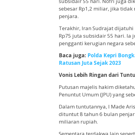
subsidair 55 hari. Nofri juga 
sebesar Rp1,2 miliar, jika tid
penjara.
Terakhir, Iran Sudrajat dijatu
Rp75 juta subsidair 55 hari. 
pengganti kerugian negara sebe
Baca juga:
Polda Kepri Bongk
Ratusan Juta Sejak 2023
Vonis Lebih Ringan dari Tunt
Putusan majelis hakim diketahu
Penuntut Umum (JPU) yang seb
Dalam tuntutannya, I Made Ar
dituntut 8 tahun 6 bulan penj
miliaran rupiah.
Sementara terdakwa lain sepert