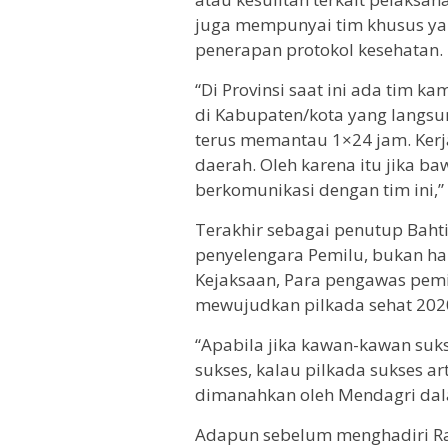
juga mempunyai tim khusus ya
penerapan protokol kesehatan.
“Di Provinsi saat ini ada tim k
di Kabupaten/kota yang langsun
terus memantau 1×24 jam. Kerja
daerah. Oleh karena itu jika ba
berkomunikasi dengan tim ini,”
Terakhir sebagai penutup Bah
penyelengara Pemilu, bukan han
Kejaksaan, Para pengawas pemi
mewujudkan pilkada sehat 202
“Apabila jika kawan-kawan suk
sukses, kalau pilkada sukses ar
dimanahkan oleh Mendagri dal
Adapun sebelum menghadiri Rak