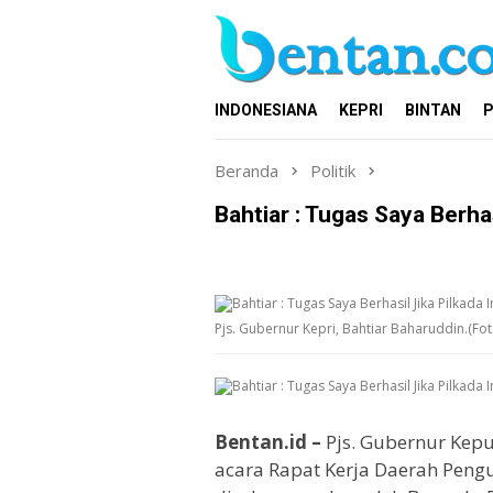
Loncat
ke
konten
INDONESIANA
KEPRI
BINTAN
P
Beranda
Politik
Bahtiar : Tugas Saya Berhas
Pjs. Gubernur Kepri, Bahtiar Baharuddin.(Fo
Bentan.id –
Pjs. Gubernur Kep
acara Rapat Kerja Daerah Pen