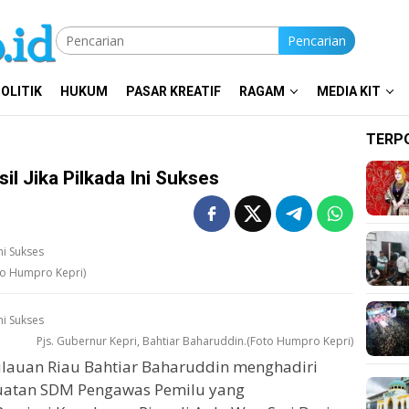
Pencarian
OLITIK
HUKUM
PASAR KREATIF
RAGAM
MEDIA KIT
TERP
il Jika Pilkada Ini Sukses
to Humpro Kepri)
Pjs. Gubernur Kepri, Bahtiar Baharuddin.(Foto Humpro Kepri)
ulauan Riau Bahtiar Baharuddin menghadiri
guatan SDM Pengawas Pemilu yang