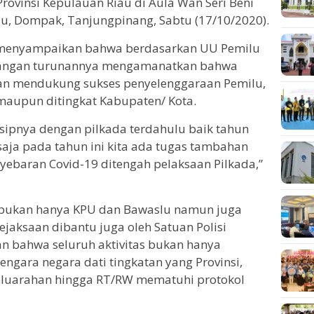
rovinsi Kepulauan Riau di Aula Wan Seri Beni
u, Dompak, Tanjungpinang, Sabtu (17/10/2020).
menyampaikan bahwa berdasarkan UU Pemilu
dangan turunannya mengamanatkan bahwa
an mendukung sukses penyelenggaraan Pemilu,
i maupun ditingkat Kabupaten/ Kota.
nsipnya dengan pilkada terdahulu baik tahun
saja pada tahun ini kita ada tugas tambahan
yebaran Covid-19 ditengah pelaksaan Pilkada,”
 bukan hanya KPU dan Bawaslu namun juga
ejaksaan dibantu juga oleh Satuan Polisi
n bahwa seluruh aktivitas bukan hanya
ngara negara dati tingkatan yang Provinsi,
eluarahan hingga RT/RW mematuhi protokol