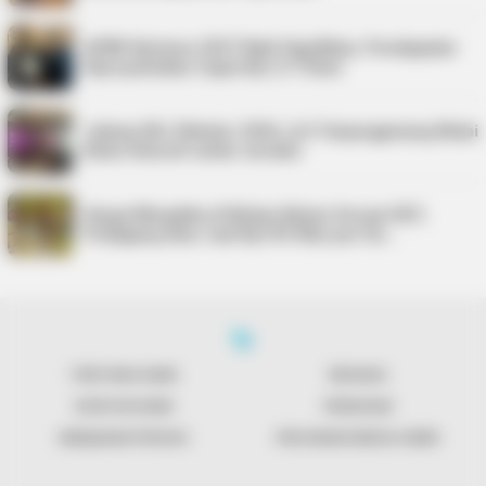
APBD Karimun 2027 Naik Signifikan, Pendapatan
Diproyeksikan Capai Rp1,4 Triliun
Jelang UKJ Oktober 2026, AJI Tanjungpinang Mulai
Kelas Intensif untuk Jurnalis
Harga Minyakita di Bintan Belum Sesuai HET,
Pedagang Akui Jual Rp195 Ribu per Du…
TENTANG KAMI
REDAKSI
KONTAK KAMI
PENAFIAN
KEBIJAKAN PRIVASI
PEDOMAN MEDIA SIBER