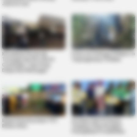
Jatuh ke Laut
Kecelakaan Kereta Api
Pohon Are Setinggi 20 Meter di
Turangga dan KA Lokal di
Tanjungpinang Terbakar
Cicalengka, Tiga Orang
Dilaporkan Meninggal
Bupati Roby Resmikan TPU
Serahkan Alat Perikanan
Bintan Utara
Tangkap, Roby Harapkan
Peningkatan Produktifitas