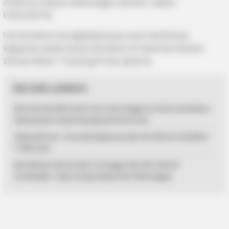
Antonius dalam keterangan tertulis, Sabtu
(16/3/2019).
Hal tersebut diungkapkannya saat membuka
kegiatan padat karya tersebut di halaman Kantor
Disnav Kelas I Tanjung Priok, Jakarta.
BACAAN LAINNYA
Aksi Heroik AKP Andri Yusri dan Anggota Polres Anambas
Selamatkan Gadis Remaja Jatuh ke Laut
Sekda Bintan : Dua Kali Kegiatan Job Fair Bintan Hasilkan
1.539 Loker
Kecelakaan Kereta Api Turangga dan KA Lokal di
Cicalengka, Tiga Orang Dilaporkan Meninggal