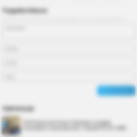
Tinggalkan Balasan
Alamat email Anda tidak akan dipublikasikan.
Ruas yang wajib ditandai
*
TERPOPULER
PLN Indonesia Power Paparkan Langkah
Pemulihan Listrik Karimun, Tambah PLTD 6 MW…