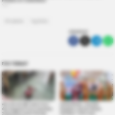
DKI Jakarta
Tag Berita
SEBARKAN
POS TERKAIT
Aksi Heroik AKP Andri Yusri
Sekda Bintan : Dua Kali
dan Anggota Polres Anambas
Kegiatan Job Fair Bintan
Selamatkan Gadis Remaja
Hasilkan 1.539 Loker