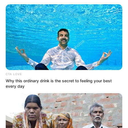
Loncat
Menu
ke
Mobile
konten
Indonesiana
Kepri
Bintan
Politik
Hukum
Pasar 
Beranda
Tak Berkategori
Bersih-bersih, 60 Warga Tanjung Priok
Ikuti Program Padat Karya
CTA LOVE
Why this ordinary drink is the secret to feeling your best
every day