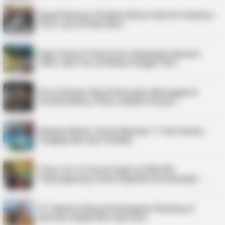
Bupati Karimun Pastikan Belum Ada Izin Sedimen
Pasir Laut di Pulau Buru
Kepri Punya 9 Event Seru Sepanjang Agustus
2026, Ada Tour de Bintan hingga Festi…
Pria di Kundur Barat Ditemukan Meninggal di
Pondok Kebun, Polisi Lakukan Penyeli…
Nelayan Bintan Terima Bantuan 11 Unit Sarana
Tangkap Ikan dari Pemkab
Police Go To School Hadir di SDN 006
Tanjungpinang, Siswa Diajarkan Keselamatan …
PT Saipem Dukung Penanganan Stunting di
Karimun, Bupati Beri Apresiasi