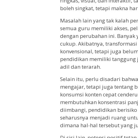
ringkas, visual, dan interakti
boleh singkat, tetapi makna har
Masalah lain yang tak kalah pe
semua guru memiliki akses, pe
dengan perubahan ini. Banyak 
cukup. Akibatnya, transformasi 
konvensional, tetapi juga belum 
pendidikan memiliki tanggung j
adil dan terarah.
Selain itu, perlu disadari bah
mengajar, tetapi juga tentang 
konsumsi konten cepat cenderu
membutuhkan konsentrasi panja
diimbangi, pendidikan berisiko 
seharusnya menjadi ruang untuk 
dimana hal-hal tersebut yang ju
Di sisi lain, potensi positif te