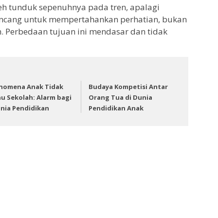
oleh tunduk sepenuhnya pada tren, apalagi
irancang untuk mempertahankan perhatian, bukan
Perbedaan tujuan ini mendasar dan tidak
nomena Anak Tidak
Budaya Kompetisi Antar
u Sekolah: Alarm bagi
Orang Tua di Dunia
nia Pendidikan
Pendidikan Anak