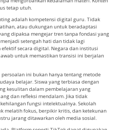
f, tanpa mengorbankan kedalaman materi. Konten
us tetap utuh.
nting adalah kompetensi digital guru. Tidak
latihan, atau dukungan untuk beradaptasi
yang dipaksa mengejar tren tanpa fondasi yang
menjadi setengah hati dan tidak lagi
efektif secara digital. Negara dan institusi
awab untuk memastikan transisi ini berjalan
wa persoalan ini bukan hanya tentang metode
budaya belajar. Siswa yang terbiasa dengan
ng kesulitan dalam pembelajaran yang
ng dan refleksi mendalam. Jika tidak
kehilangan fungsi intelektualnya. Sekolah
melatih fokus, berpikir kritis, dan ketekunan
stru jarang ditawarkan oleh media sosial.
tap ada. Platform seperti TikTok dapat digunakan