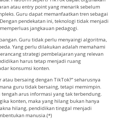
ran atau entry point yang menarik sebelum
mpleks. Guru dapat memanfaatkan tren sebagai
 Dengan pendekatan ini, teknologi tidak menjadi
ng memperluas jangkauan pedagogi.
angan. Guru tidak perlu menyaingi algoritma,
rbeda. Yang perlu dilakukan adalah memahami
 merancang strategi pembelajaran yang relevan
ndidikan harus tetap menjadi ruang
adar konsumsi konten.
r atau bersaing dengan TikTok?” seharusnya
mana guru tidak bersaing, tetapi memimpin.
 tengah arus informasi yang tak terbendung.
ogika konten, maka yang hilang bukan hanya
akna hilang, pendidikan tinggal menjadi
embentukan manusia.(*)