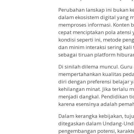
Perubahan lanskap ini bukan ke
dalam ekosistem digital yang m
memproses informasi. Konten be
cepat menciptakan pola atensi
kondisi seperti ini, metode pen
dan minim interaksi sering kali
sebagai tiruan platform hibur
Di sinilah dilema muncul. Gur
mempertahankan kualitas peda
diri dengan preferensi belajar y
kehilangan minat. Jika terlalu 
menjadi dangkal. Pendidikan ti
karena esensinya adalah pema
Dalam kerangka kebijakan, tuj
ditegaskan dalam Undang-Un
pengembangan potensi, karakter