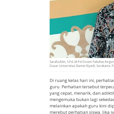
Sarafuddin, S.Pd.,M.Pd Dosen Fakultas Kegu
Dasar Universitas Slamet Riyadi, Surakarta. Fo
Di ruang kelas hari ini, perhat
guru. Perhatian tersebut terpe
yang cepat, menarik, dan adikti
mengemuka bukan lagi sekeda
melainkan apakah guru kini di
merebut perhatian siswa. Jika i