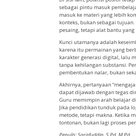
sebagai pintu masuk pembelaja
masuk ke materi yang lebih ko
konteks, bukan sebagai tujuan.
pesaing, tetapi alat bantu ya
Kunci utamanya adalah keseimb
karena itu permainan yang be
karakter generasi digital, lalu
tanpa kehilangan substansi. Pe
pembentukan nalar, bukan sek
Akhirnya, pertanyaan “mengaja
dapat dijawab dengan tegas di
Guru memimpin arah belajar di
Jika pendidikan tunduk pada l
metode, tetapi makna. Ketika m
tontonan, bukan lagi proses p
Penulis: Sarafuddin, S.Pd.,M.Pd